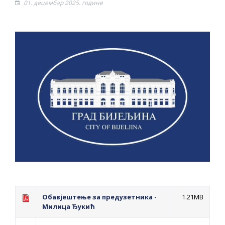
01. децембар 2025. године
ПРЕЛИМИНАРНA РАНГ ЛИСТA
КАНДИДАТА КОЈИ СУ ОСТВАРИЛИ ПРАВО
НА ГРАДСКИ МЈЕСЕЧНИ БОРАЧКИ
ДОДАТАК ЗА ДЕМОБИЛИСАНЕ БОРЦЕ
ВОЈСКЕ РЕПУБЛИКЕ СРПСКЕ У СТАЊУ
СОЦИЈАЛНЕ ПОТРЕБЕ
Oд 27. јула пријем захтјева за новчану
помоћ за набавку школског прибора
основцима
Обрасци захтјева за регресирано
гориво доступни од 13. марта до 15.
новембра
Захтјев за издавање ПОНОСНЕ КАРТИЦЕ
Обавјештење за предузетника -
1.21MB
Обавјештење о забрани саобраћаја 6. и
Милица Ђукић
7. августа