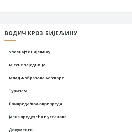
ВОДИЧ КРОЗ БИЈЕЉИНУ
Упознајте Бијељину
Мјесне заједнице
Млади/образовање/спорт
Туризам
Привреда/пољопривреда
Јавна предузећа и установе
Документи