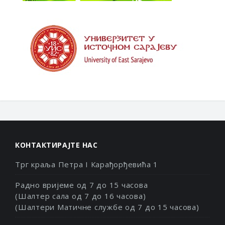
КОНТАКТИРАЈТЕ НАС
Трг краља Петра I Карађорђевића 1
Радно вријеме од 7 до 15 часова
(Шалтер сала од 7 до 16 часова)
(Шалтери Матичне службе од 7 до 15 часова)