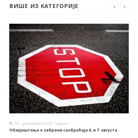
ВИШЕ ИЗ КАТЕГОРИЈЕ
01. децембар 2025. године
Обавјештење о забрани саобраћаја 6. и 7. августа
О