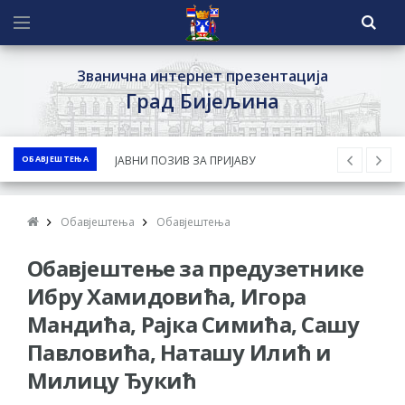
Званична интернет презентација
Град Бијељина
ОБАВЈЕШТЕЊА
ЈАВНИ ПОЗИВ ЗА ПРИЈАВУ
НЕПРОПИСНОГ ОДЛАГАЊА ОТПАДА УЗ
ДОДЈЕЛУ ФИНАНСИЈСКЕ НАГРАДЕ
Обавјештења
Обавјештења
ЈАВНИ КОНКУРС ЗА ДОДЈЕЛУ
Обавјештење за предузетнике
БЕСПОВРАТНИХ СРЕДСТАВА ЗА
СУФИНАНСИРАЊЕ КУПОВИНЕ СЕОСКЕ
Ибру Хамидовића, Игора
КУЋЕ СА ОКУЋНИЦОМ НА ТЕРИТОРИЈИ
Мандића, Рајка Симића, Сашу
ГРАДА БИЈЕЉИНА ЗА 2026. ГОДИНУ
Павловића, Наташу Илић и
Обавјештење за предузетника - Ненад
Милицу Ђукић
Нукић