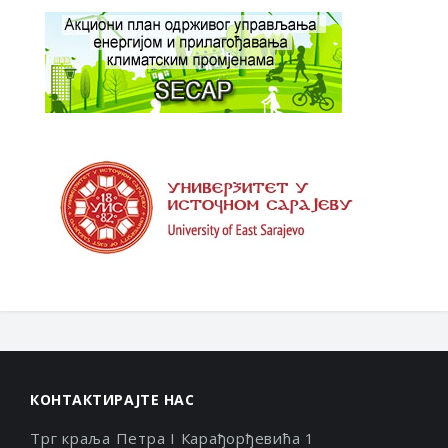
КОНТАКТИРАЈТЕ НАС
Трг краља Петра I Карађорђевића 1