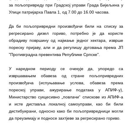
за пољопривреду при Градској управи Града Бијељина у
Улици патријарха Павла 1, од 7.00 до 16.00 часова.
Да би пољопривредни произвођачи били на списку за
регресирано дизел гориво, потребно је да користе
обрадиву површину од најмање једног хектара, изврше
пореску пријаву, али и да регулишу дуговања према ЈП
"Противградна превентива Републике Српске".
У наредном периоду се очекује да, упоредо са
извршавањем обавеза од стране пољопривредних
произвођача (испуњавање услова, обавеза према
пореској управи, ажурирање података у АПИФ-у),
Министарство сукцесивно „повлачи“ спискове из АПИФ-а
и исте диставља локалној самоуправи, као би били
дистибуирани, односно како би пољопривредници могли
да преузимају и подносе захтјеве за регресирано гориво.