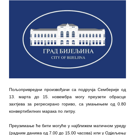
ПРЕЛИМИНАРНA РАНГ ЛИСТA
КАНДИДАТА КОЈИ СУ ОСТВАРИЛИ ПРАВО
НА ГРАДСКИ МЈЕСЕЧНИ БОРАЧКИ
ДОДАТАК ЗА ДЕМОБИЛИСАНЕ БОРЦЕ
ВОЈСКЕ РЕПУБЛИКЕ СРПСКЕ У СТАЊУ
СОЦИЈАЛНЕ ПОТРЕБЕ
Обрасци захтјева за регресирано
гориво доступни од 13. марта до 15.
новембра
Захтјев за издавање ПОНОСНЕ КАРТИЦЕ
Пољопривредни произвођачи са подручја Семберије од
Обавјештење о забрани саобраћаја 6. и
13. марта до 15. новембра могу преузети обрасце
7. августа
захтјева за регресирано гориво, са умањењем од 0.80
конвертибилних марака по литру.
Обавјештење за предузетника - Вера
Ујић
Преузимање ће бити могуће у најближем матичном уреду
(радним данима од 7.00 до 15.00 часова) или у Одјељењу