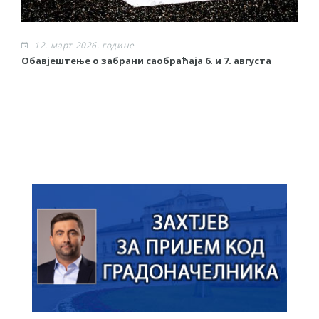
12. март 2026. године
Обавјештење о забрани саобраћаја 6. и 7. августа
О