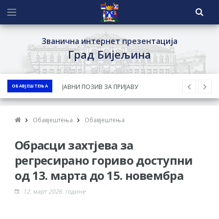
Званична интернет презентација
Град Бијељина
ОБАВЈЕШТЕЊА
ЈАВНИ ПОЗИВ ЗА ПРИЈАВУ
НЕПРОПИСНОГ ОДЛАГАЊА ОТПАДА УЗ
ДОДЈЕЛУ ФИНАНСИЈСКЕ НАГРАДЕ
Обавјештења
Обавјештења
ЈАВНИ КОНКУРС ЗА ДОДЈЕЛУ
Обрасци захтјева за
БЕСПОВРАТНИХ СРЕДСТАВА ЗА
СУФИНАНСИРАЊЕ КУПОВИНЕ СЕОСКЕ
регресирано гориво доступни
КУЋЕ СА ОКУЋНИЦОМ НА ТЕРИТОРИЈИ
од 13. марта до 15. новембра
ГРАДА БИЈЕЉИНА ЗА 2026. ГОДИНУ
12. март 2026. године
Обавјештење за предузетника - Ненад
Нукић