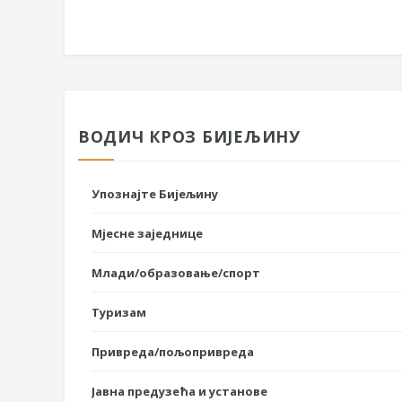
ВОДИЧ КРОЗ БИЈЕЉИНУ
Упознајте Бијељину
Мјесне заједнице
Млади/образовање/спорт
Туризам
Привреда/пољопривреда
Јавна предузећа и установе