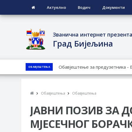
Актуелно
Водич
Документи
Званична интернет презент
Град Бијељина
ЈАВНИ ПОЗИВ ЗА ПРИЈАВУ НЕП
ОБАВЈЕШТЕЊА
ЈАВНИ КОНКУРС ЗА ДОДЈЕЛУ Б
ТЕРИТОРИЈИ ГРАДА БИЈЕЉИНА З
Обавјештење за предузетника - 
Обавјештења
Обавјештења
ПРЕЛИМИНАРНA РАНГ ЛИСТA КА
ДЕМОБИЛИСАНЕ БОРЦЕ ВОЈСКЕ 
ЈАВНИ ПОЗИВ ЗА Д
СОЦИЈАЛНЕ ПОТРЕБЕ
МЈЕСЕЧНОГ БОРАЧ
Обрасци захтјева за регресирано 