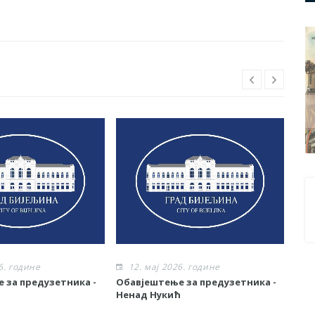
6. године
12. мај 2026. године
1
 за предузетника -
Обавјештење за предузетника -
ПРЕ
Ненад Нукић
КАН
ПРА