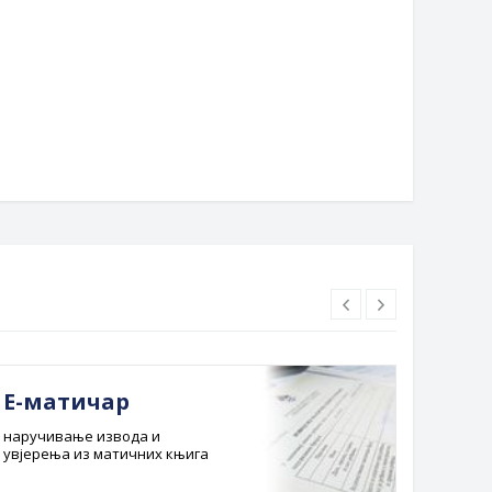
АЧКИ ДОДАТАК ЗА
ОБИЛИСАНЕ БОРЦЕ ВОЈСКЕ
УБЛИКЕ СРПСКЕ У СТАЊУ
ИЈАЛНЕ ПОТРЕБЕ
Е-матичар
Док
наручивање извода и
Службе
увјерења из матичних књига
Буџет 
Планска