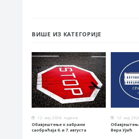
ВИШЕ ИЗ КАТЕГОРИЈЕ
12. мај 2026. године
12. мај 202
Обавјештење о забрани
Обавјештење
саобраћаја 6. и 7. августа
Вера Ујић