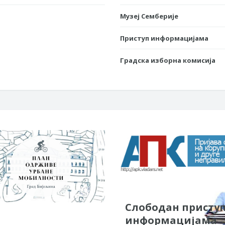
Музеј Семберије
Приступ информацијама
Градска изборна комисија
Слободан присту
информацијама