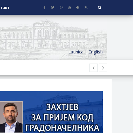
такт
Latinica
|
English
НАГРАДЕ
СЕОСКЕ КУЋЕ СА ОКУЋНИЦОМ НА
НИ БОРАЧКИ ДОДАТАК ЗА