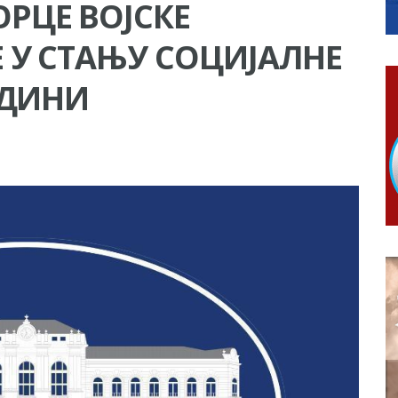
РЦЕ ВОЈСКЕ
КАРТИЦЕ
 6. и 7. августа
 У СТАЊУ СОЦИЈАЛНЕ
ера Ујић
ОДИНИ