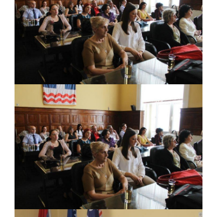
ПРЕЛИМИНАРНA РАНГ ЛИСТA
КАНДИДАТА КОЈИ СУ ОСТВАРИЛИ ПРАВО
НА ГРАДСКИ МЈЕСЕЧНИ БОРАЧКИ
ДОДАТАК ЗА ДЕМОБИЛИСАНЕ БОРЦЕ
ВОЈСКЕ РЕПУБЛИКЕ СРПСКЕ У СТАЊУ
СОЦИЈАЛНЕ ПОТРЕБЕ
Oд 27. јула пријем захтјева за новчану
помоћ за набавку школског прибора
основцима
Обрасци захтјева за регресирано
гориво доступни од 13. марта до 15.
новембра
Захтјев за издавање ПОНОСНЕ КАРТИЦЕ
Обавјештење о забрани саобраћаја 6. и
7. августа