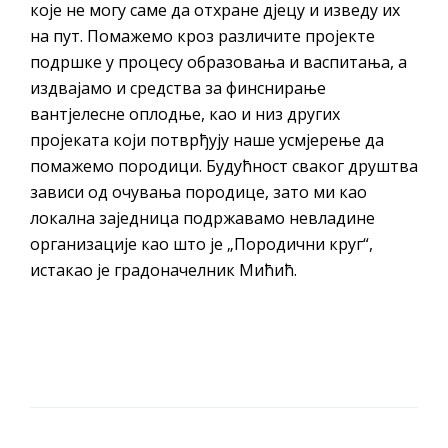
које не могу саме да отхране дјецу и изведу их
на пут. Помажемо кроз различите пројекте
подршке у процесу образовања и васпитања, а
издвајамо и средства за финснирање
вантјелесне оплодње, као и низ других
пројеката који потврђују наше усмјерење да
помажемо породици. Будућност сваког друштва
зависи од очувања породице, зато ми као
локална заједница подржавамо невладине
организације као што је „Породични круг“,
истакао је градоначелник Мићић.