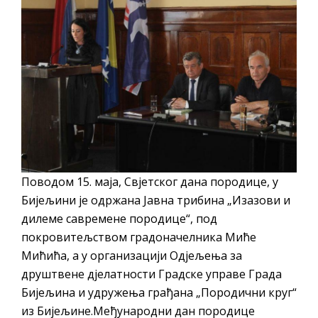
Обавјештење за предузетника - Вера
Ујић
Поводом 15. маја, Свјетског дана породице, у
Бијељини је одржана Јавна трибина „Изазови и
дилеме савремене породице“, под
покровитељством градоначелника Миће
Мићића, а у организацији Одјељења за
друштвене дјелатности Градске управе Града
Бијељина и удружења грађана „Породични круг“
из Бијељине.Међународни дан породице