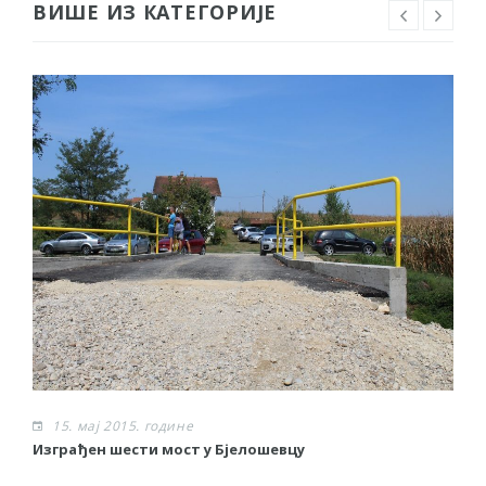
ВИШЕ ИЗ КАТЕГОРИЈЕ
15. мај 2015. године
Изграђен шести мост у Бјелошевцу
С