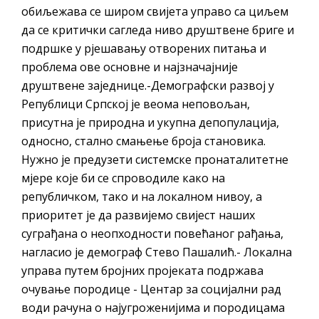
обиљежава се широм свијета управо са циљем
да се критички сагледа ниво друштвене бриге и
подршке у рјешавању отворених питања и
проблема ове основне и најзначајније
друштвене заједнице.-Демографски развој у
Републици Српској је веома неповољан,
присутна је природна и укупна депопулација,
односно, стално смањење броја становика.
Нужно је предузети системске пронаталитетне
мјере које би се спроводиле како на
републичком, тако и на локалном нивоу, а
приоритет је да развијемо свијест наших
суграђана о неопходности повећаног рађања,
нагласио је демограф Стево Пашалић.- Локална
управа путем бројних пројеката подржава
очување породице - Центар за социјални рад
води рачуна о најугроженијима и породицама