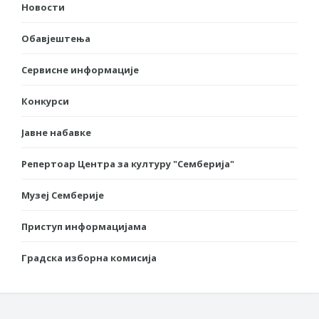
Новости
Обавјештења
Сервисне информације
Конкурси
Јавне набавке
Репертоар Центра за културу "Семберија"
Музеј Семберије
Приступ информацијама
Градска изборна комисија