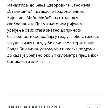
манастира, до Бање „Дворови“ и Етно-села
„Станишићи“, истакао је градоначелник
Бијељине Мићо Мићић, на отварању
саобраћанице.Према његовим ријечима,
уређење ових стаза знатно доприноси
безбједности саобраћаја у граду, а обогатило би
и туристичку понуду Бијељине.На територији
Града Бијељина, укључујући и сеоска подручја,
до сада је уређено око 24 километра пјешачко-
бициклистичких стаза.
ВИШЕ ИЗ КАТЕГОРИЈЕ