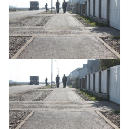
ДОДАТАК ЗА ДЕМОБИЛИСАНЕ БОРЦЕ
ВОЈСКЕ РЕПУБЛИКЕ СРПСКЕ У СТАЊУ
СОЦИЈАЛНЕ ПОТРЕБЕ
Обрасци захтјева за регресирано
гориво доступни од 13. марта до 15.
новембра
Захтјев за издавање ПОНОСНЕ КАРТИЦЕ
Обавјештење за предузетника - Вера
Ујић
ЈАВНИ ПОЗИВ ЗА ПРИЈАВУ
НЕПРОПИСНОГ ОДЛАГАЊА ОТПАДА УЗ
ДОДЈЕЛУ ФИНАНСИЈСКЕ НАГРАДЕ