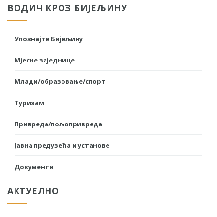
ВОДИЧ КРОЗ БИЈЕЉИНУ
Упознајте Бијељину
Мјесне заједнице
Млади/образовање/спорт
Туризам
Привреда/пољопривреда
Јавна предузећа и установе
Документи
АКТУЕЛНО