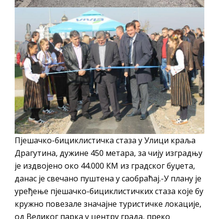
Пјешачко-бициклистичка стаза у Улици краља
Драгутина, дужине 450 метара, за чију изградњу
је издвојено око 44.000 КМ из градског буџета,
данас је свечано пуштена у саобраћај.-У плану је
уређење пјешачко-бициклистичких стаза које бу
кружно повезале значајне туристичке локације,
од Великог парка у центру града, преко