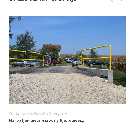
04. новембар 2015. године
Изграђен шести мост у Бјелошевцу
С