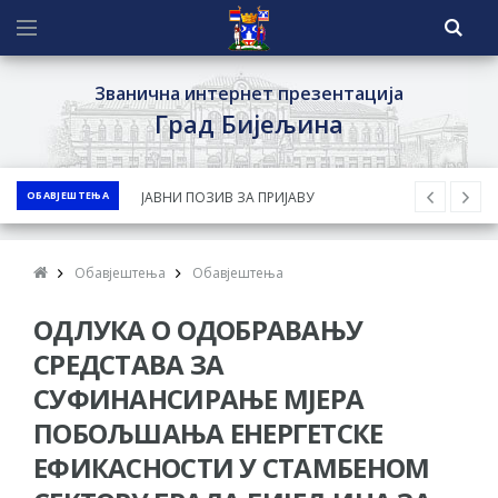
Званична интернет презентација
Град Бијељина
ОБАВЈЕШТЕЊА
ЈАВНИ ПОЗИВ ЗА ПРИЈАВУ
НЕПРОПИСНОГ ОДЛАГАЊА ОТПАДА УЗ
ДОДЈЕЛУ ФИНАНСИЈСКЕ НАГРАДЕ
Обавјештења
Обавјештења
ЈАВНИ КОНКУРС ЗА ДОДЈЕЛУ
ОДЛУКА О ОДОБРАВАЊУ
БЕСПОВРАТНИХ СРЕДСТАВА ЗА
СУФИНАНСИРАЊЕ КУПОВИНЕ СЕОСКЕ
СРЕДСТАВА ЗА
КУЋЕ СА ОКУЋНИЦОМ НА ТЕРИТОРИЈИ
СУФИНАНСИРАЊЕ МЈЕРА
ГРАДА БИЈЕЉИНА ЗА 2026. ГОДИНУ
ПОБОЉШАЊА ЕНЕРГЕТСКЕ
Обавјештење за предузетника - Ненад
ЕФИКАСНОСТИ У СТАМБЕНОМ
Нукић