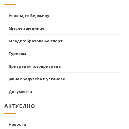
Упознајте Бијељину
Мјесне заједнице
Млади/образовање/спорт
Туризам
Привреда/пољопривреда
Јавна предузећа и установе
Документи
АКТУЕЛНО
Новости