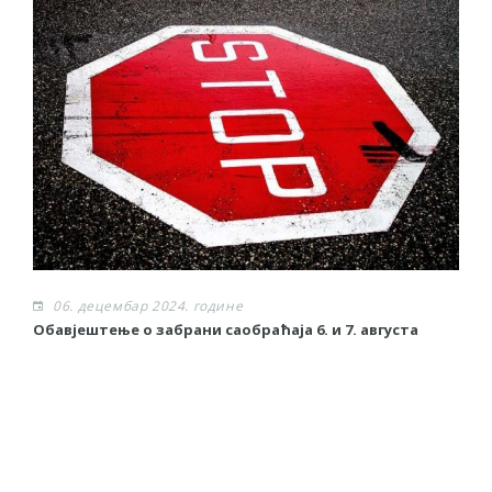
06. децембар 2024. године
Обавјештење о забрани саобраћаја 6. и 7. августа
О