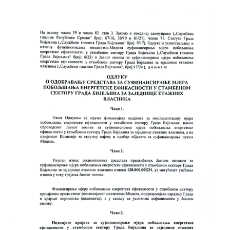
помоћ за набавку школског прибора
основцима
Обрасци захтјева за регресирано
гориво доступни од 13. марта до 15.
новембра
Захтјев за издавање ПОНОСНЕ КАРТИЦЕ
Обавјештење о забрани саобраћаја 6. и
7. августа
Обавјештење за предузетника - Вера
Ујић