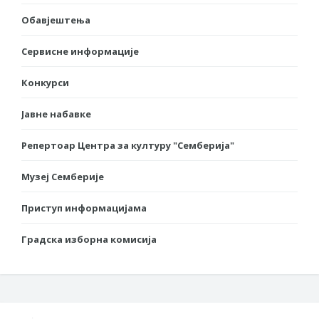
Обавјештења
Сервисне информације
Конкурси
Јавне набавке
Репертоар Центра за културу "Семберија"
Музеј Семберије
Приступ информацијама
Градска изборна комисија