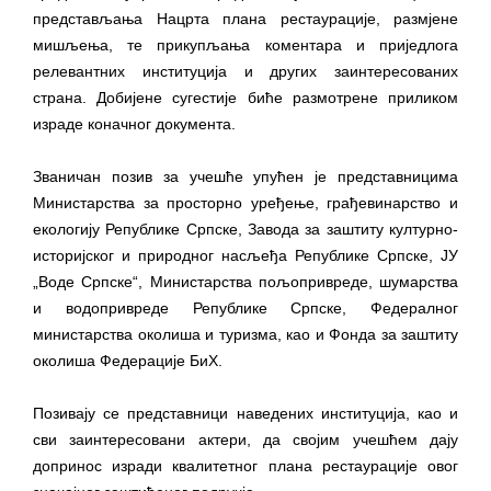
помоћ за набавку школског прибора
представљања Нацрта плана рестаурације, размјене
основцима
мишљења, те прикупљања коментара и приједлога
Обрасци захтјева за регресирано
релевантних институција и других заинтересованих
страна. Добијене сугестије биће размотрене приликом
гориво доступни од 13. марта до 15.
израде коначног документа.
новембра
Захтјев за издавање ПОНОСНЕ КАРТИЦЕ
Званичан позив за учешће упућен је представницима
Обавјештење о забрани саобраћаја 6. и
Министарства за просторно уређење, грађевинарство и
7. августа
екологију Републике Српске, Завода за заштиту културно-
Обавјештење за предузетника - Вера
историјског и природног насљеђа Републике Српске, ЈУ
„Воде Српске“, Министарства пољопривреде, шумарства
Ујић
и водопривреде Републике Српске, Федералног
министарства околиша и туризма, као и Фонда за заштиту
околиша Федерације БиХ.
Позивају се представници наведених институција, као и
сви заинтересовани актери, да својим учешћем дају
допринос изради квалитетног плана рестаурације овог