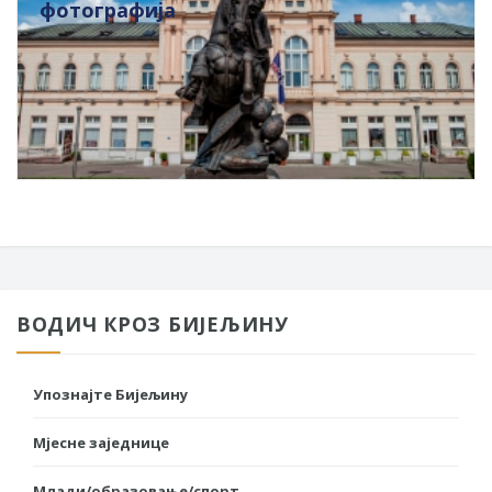
фотографија
ВОДИЧ КРОЗ БИЈЕЉИНУ
Упознајте Бијељину
Мјесне заједнице
Млади/образовање/спорт