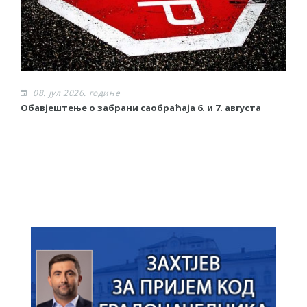
08. јул 2026. године
Обавјештење о забрани саобраћаја 6. и 7. августа
О