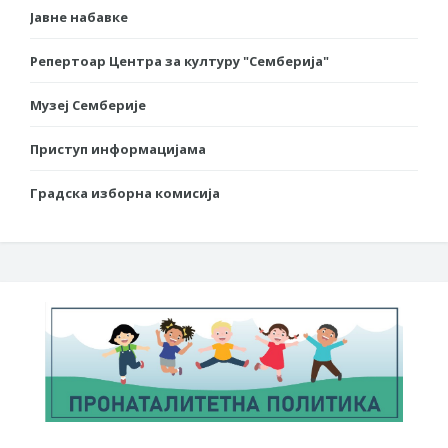
Јавне набавке
Репертоар Центра за културу "Семберија"
Музеј Семберије
Приступ информацијама
Градска изборна комисија