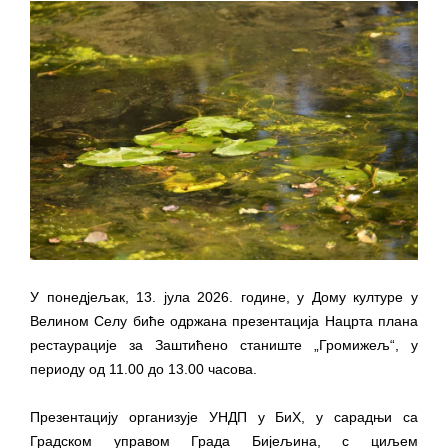
ПРЕЛИМИНАРНA РАНГ ЛИСТA
КАНДИДАТА КОЈИ СУ ОСТВАРИЛИ ПРАВО
НА ГРАДСКИ МЈЕСЕЧНИ БОРАЧКИ
ДОДАТАК ЗА ДЕМОБИЛИСАНЕ БОРЦЕ
ВОЈСКЕ РЕПУБЛИКЕ СРПСКЕ У СТАЊУ
СОЦИЈАЛНЕ ПОТРЕБЕ
ЈАВНИ ПОЗИВ ЗА НАЈЉЕПШЕ УРЕЂЕНО
ДВОРИШТЕ ИНДИВИДУАЛНИХ
ДОМАЋИНСТАВА, ДВОРИШТЕ
ЗАЈЕДНИЦА ЕТАЖНИХ ВЛАСНИКА И ЈАВНИ
У понедјељак, 13. јула 2026. године, у Дому културе у
ПРОСТОР У МЈЕСНИМ ЗАЈЕДНИЦАМА НА
Велином Селу биће одржана презентација Нацрта плана
ТЕРИТОРИЈИ ГРАДА БИЈЕЉИНА
рестаурације за Заштићено станиште „Громижељ“, у
периоду од 11.00 до 13.00 часова.
Обавјештење за предузетника - Гојко
Богуновић
Презентацију организује УНДП у БиХ, у сарадњи са
Oд 27. јула пријем захтјева за новчану
Градском управом Града Бијељина, с циљем