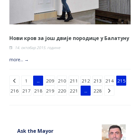
Нови кров за још двије породице у Балатуну
14. октобар 2015. године
more... →
Strana 215 od 228
1
...
209
210
211
212
213
214
215
216
217
218
219
220
221
...
228
Ask the Mayor