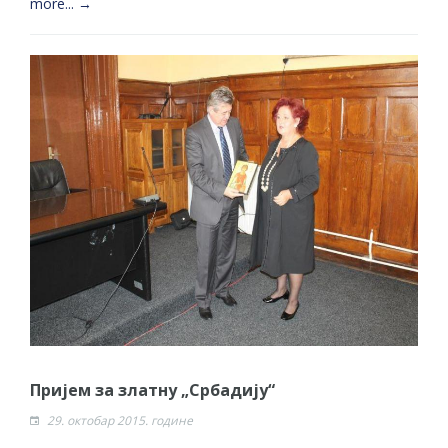
more... →
Пријем за златну „Србадију“
29. октобар 2015. године