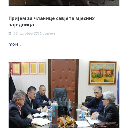
Пријем за чланице савјета мјесних
заједница
16. октобар 2015. године
more... →