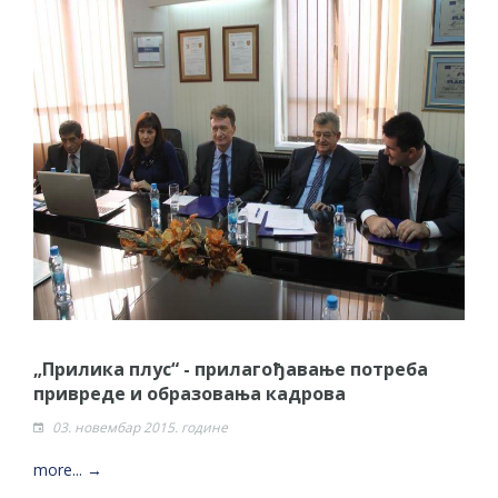
„Прилика плус“ - прилагођавање потреба
привреде и образовања кадрова
03. новембар 2015. године
more... →