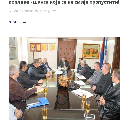
поплава - шанса која се не смије пропустити!
24. октобар 2015. године
more... →