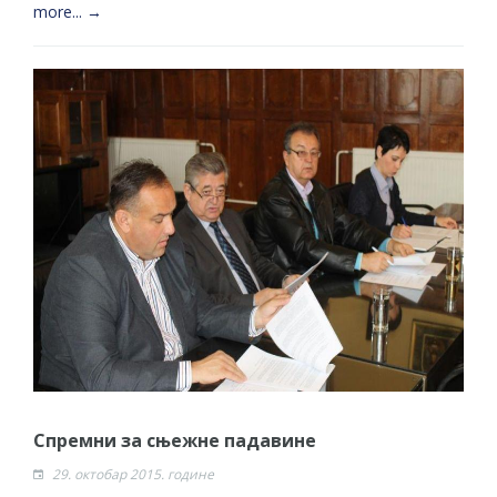
more... →
Спремни за сњежне падавине
29. октобар 2015. године