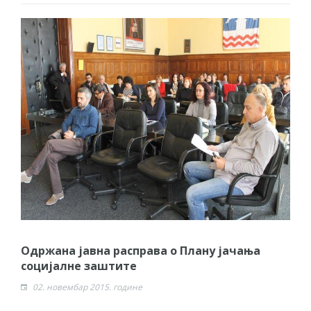
Одржана јавна расправа о Плану јачања
социјалне заштите
02. новембар 2015. године