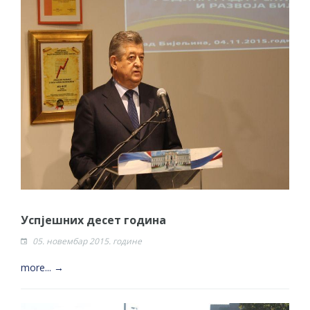
Успјешних десет година
05. новембар 2015. године
more... →