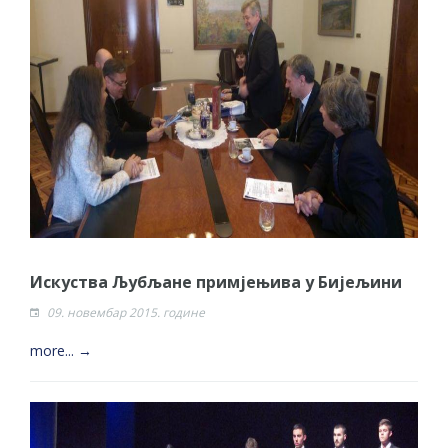
Искуства Љубљане примјењива у Бијељини
09. новембар 2015. године
more... →