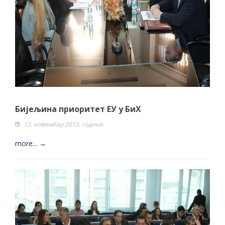
Бијељина приоритет ЕУ у БиХ
12. новембар 2015. године
more... →