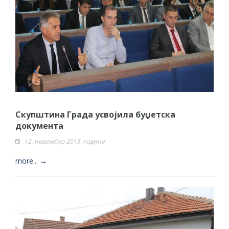
Скупштина Града усвојила буџетска
документа
12. новембар 2015. године
more... →