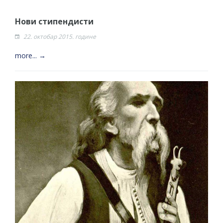
Нови стипендисти
22. октобар 2015. године
more... →