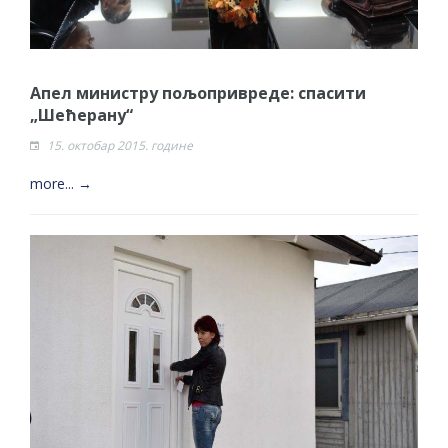
Апел министру пољопривреде: спасити
„Шећерану“
15. октобар 2015. године
more... →