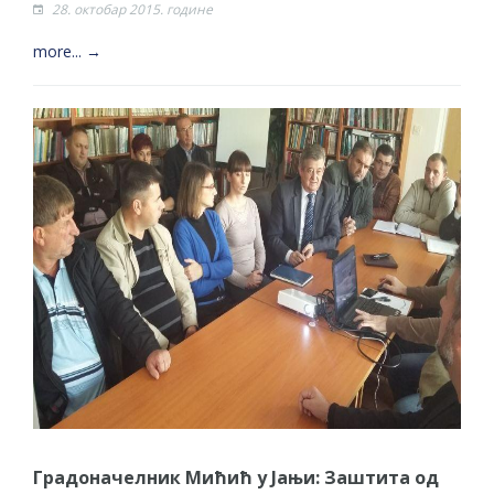
28. октобар 2015. године
more... →
Градоначелник Мићић у Јањи: Заштита од