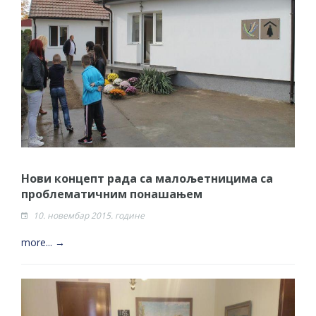
Нoви концепт рада са малољетницима са
проблематичним понашањем
10. новембар 2015. године
more... →