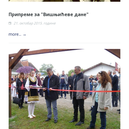
Припреме за "Вишњићеве дане"
21. октобар 2015. године
more... →