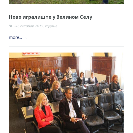
Ново игралиште у Велином Селу
20. октобар 2015. године
more... →