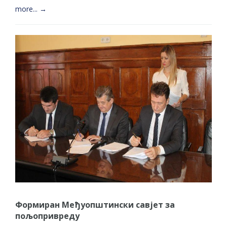
more... →
Формиран Међуопштински савјет за
пољопривреду