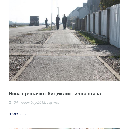
Нова пјешачко-бициклистичка стаза
04. новембар 2015. године
more... →