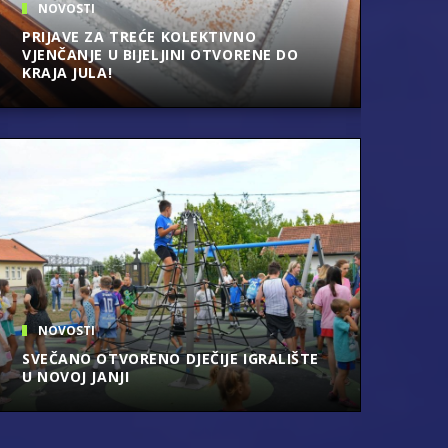
NOVOSTI
PRIJAVE ZA TREĆE KOLEKTIVNO
VJENČANJE U BIJELJINI OTVORENE DO
KRAJA JULA!
NOVOSTI
INFORMISANJE, KOORDINA
BLAGOVREMENO REAGOVA
ZA SUZBIJANJE AFRIČKE K
NOVOSTI
31. jul 2026. godine
SVEČANO OTVORENO DJEČIJE IGRALIŠTE
U NOVOJ JANJI