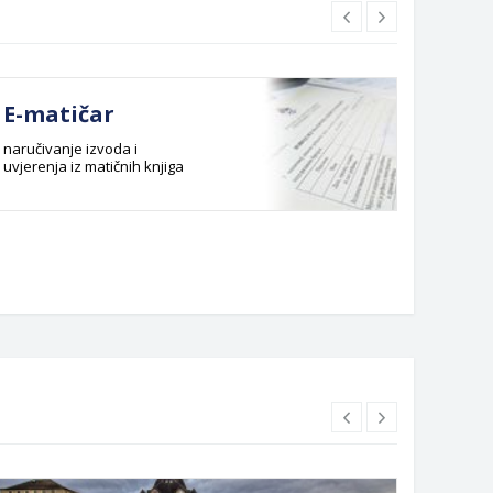
E-matičar
Dok
naručivanje izvoda i
Službeni
uvjerenja iz matičnih knjiga
Budžet G
Planska 