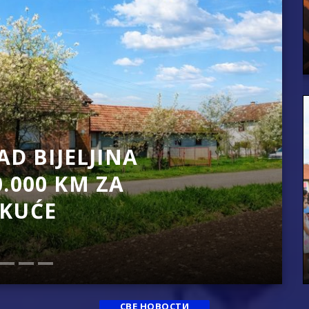
ko Bogunović
anu pomoć za nabavku školskog pribora osnovcima
ivo dostupni od 13. marta do 15. novembra
RTICE
 Ujić
ISNOG ODLAGANjA OTPADA UZ DODJELU FINANSIJSKE NAGRADE
AVRŠEN „SUNRISE
LLEYBALL TOUR
REKORDAN BROJ EKIPA I
 GRADSKOM TRGU
СВЕ НОВОСТИ