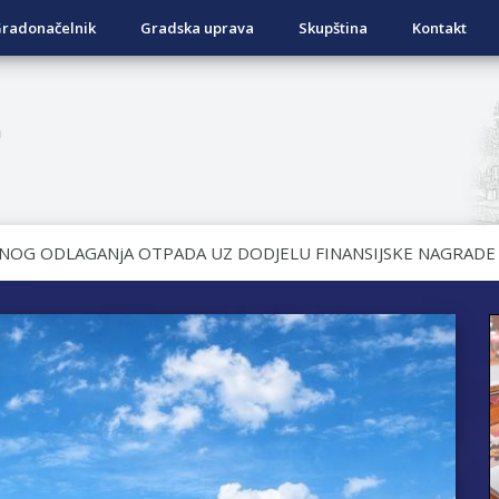
radonačelnik
Gradska uprava
Skupština
Kontakt
a
OVRATNIH SREDSTAVA ZA SUFINANSIRANjE KUPOVINE SEOSKE
ad Nukić
DATA KOJI SU OSTVARILI PRAVO NA GRADSKI MJESEČNI BORA
NjU
NO DVORIŠTE INDIVIDUALNIH DOMAĆINSTAVA, DVORIŠTE ZAJED
NA TERITORIJI GRADA BIJELjINA