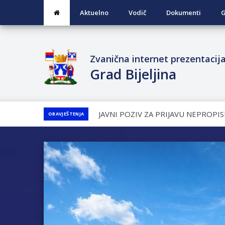
Aktuelno
Vodič
Dokumenti
G
Zvanična internet prezentacij
Grad Bijeljina
JAVNI KONKURS ZA DODJELU BESP
OBAVJEŠTENJA
GRADA BIJELjINA ZA 2026. GODINU
Obavještenje za preduzetnika - Nen
PRELIMINARNA RANG LISTA KANDI
VOJSKE REPUBLIKE SRPSKE U STA
SOCIJALNE POTREBE
JAVNI POZIV ZA NAJLjEPŠE UREĐE
PROSTOR U MJESNIM ZAJEDNICAMA 