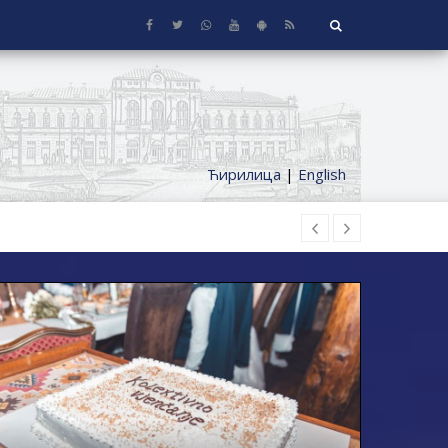
Ћирилица
|
English
 KUĆE SA OKUĆNICOM NA TERITORIJI
ČKI DODATAK ZA DEMOBILISANE BORCE
NICA ETAŽNIH VLASNIKA I JAVNI