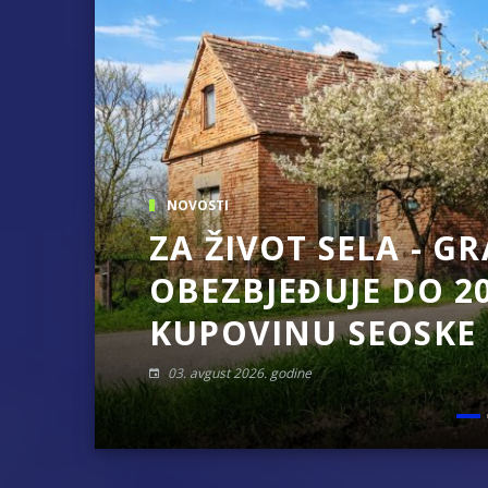
Obavještenje za preduzetnika - Goj
Od 27. jula prijem zahtjeva za novč
Obrasci zahtjeva za regresirano gor
Zahtjev za izdavanje PONOSNE KA
Obavještenje za preduzetnika - Vera
JAVNI POZIV ZA PRIJAVU NEPROP
NOVOSTI
SPEKTAKULARNO Z
BETOLE BEACH VO
BIJELJINA 2026“: 
PUNE TRIBINE NA
02. avgust 2026. godine