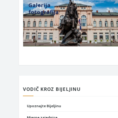
Galerija
fotografija
VODIČ KROZ BIJELJINU
Upoznajte Bijeljinu
Mjesne zajednice