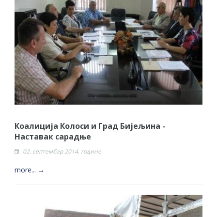
Коалиција Колоси и Град Бијељина -
Наставак сарадње
02. септембар 2014. године
more... →