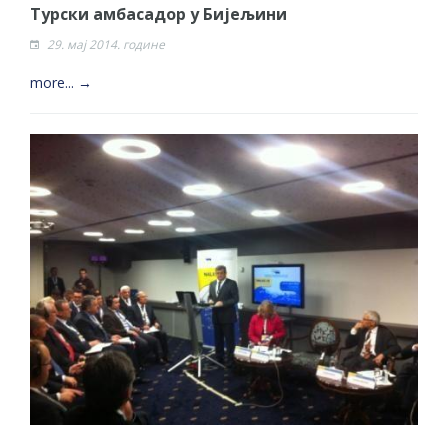
Турски амбасадор у Бијељини
29. мај 2014. године
more... →