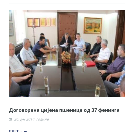
Договорена цијена пшенице од 37 фенинга
26. јун 2014. године
more... →