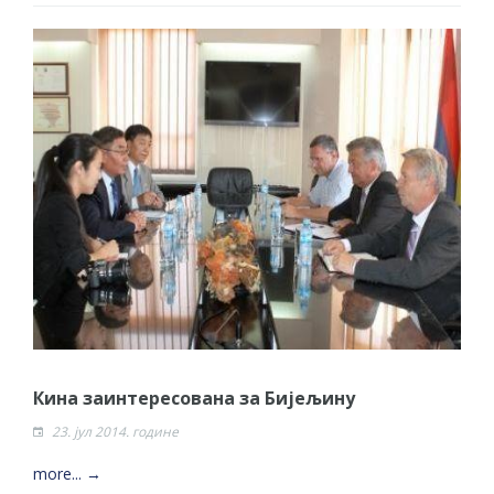
Кина заинтересована за Бијељину
23. јул 2014. године
more... →