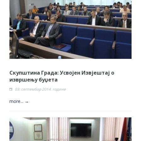
Скупштина Града: Усвојен Извјештај о
извршењу буџета
03. септембар 2014. године
more... →