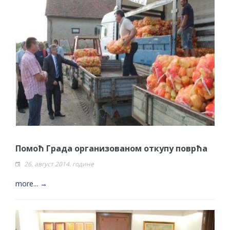
Помоћ Града организованом откупу поврћа
26. август 2014. године
more... →