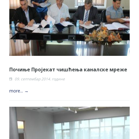
Почиње Пројекат чишћења каналске мреже
09. септембар 2014. године
more... →