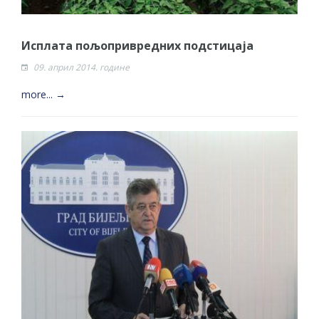
Исплата пољопривредних подстицаја
09. април 2014. године
more... →