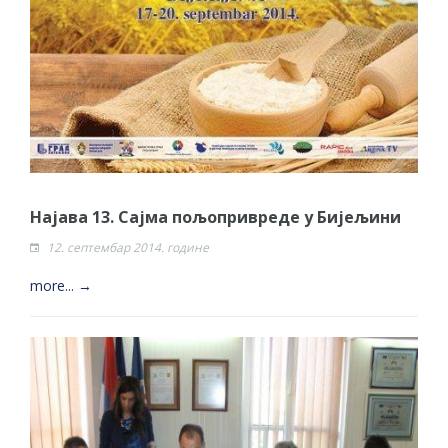
Најава 13. Сајма пољопривреде у Бијељини
12. септембар 2014. године
more... →