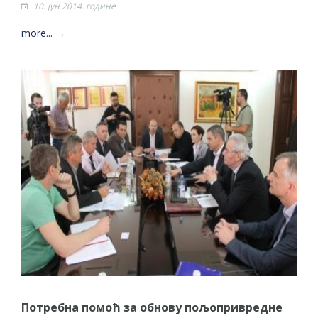
10. јун 2014. године
more... →
Потребна помоћ за обнову пољопривредне