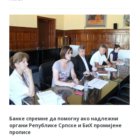
Банке спремне да помогну ако надлежни
органи Републике Српске и БиХ промијене
прописе