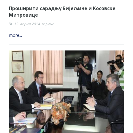
Проширити сарадњу Бијељине и Косовске
Митровице
12. април 2014. године
more... →