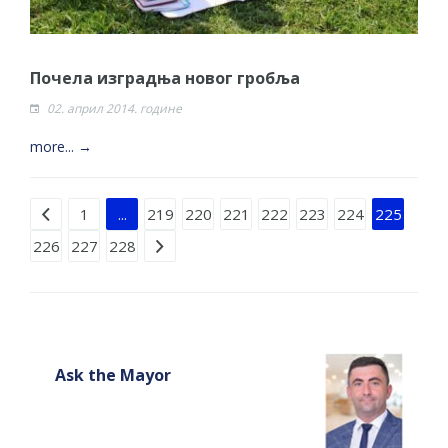
Почела изградња новог гробља
02. април 2014. године
more... →
Strana 225 od 228
1
...
219
220
221
222
223
224
225
226
227
228
Ask the Mayor