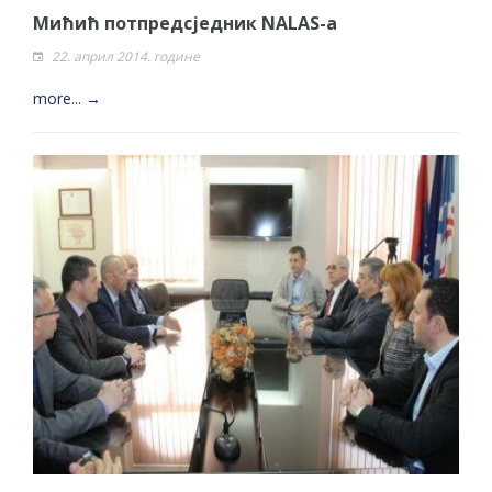
Мићић потпредсједник NALAS-a
22. април 2014. године
more... →