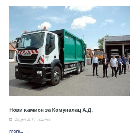
Нови камион за Комуналац А.Д.
25. јул 2014. године
more... →