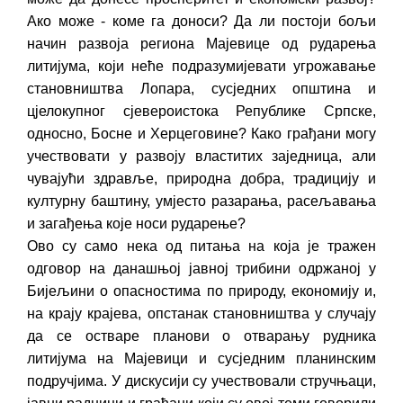
Ако може - коме га доноси? Да ли постоји бољи
начин развоја региона Мајевице од рударења
литијума, који неће подразумијевати угрожавање
становништва Лопара, сусједних општина и
цјелокупног сјевероистока Републике Српске,
односно, Босне и Херцеговине? Како грађани могу
учествовати у развоју властитих заједница, али
чувајући здравље, природна добра, традицију и
културну баштину, умјесто разарања, расељавања
и загађења које носи рударење?
Ово су само нека од питања на која је тражен
одговор на данашњој јавној трибини одржаној у
Бијељини о опасностима по природу, економију и,
на крају крајева, опстанак становништва у случају
да се остваре планови о отварању рудника
литијума на Мајевици и сусједним планинским
подручјима. У дискусији су учествовали стручњаци,