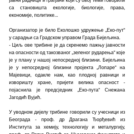
јавни радници и грађани који су овој теми говорили
са становишта екологије, биологије, права,
економије, политике...
Организатор је било Еколошко удружење „Еко-пут“
у сарадњи са Градском управом Града Бијељина.
- Циљ ове трибине је да скренемо пажњу јавности
на опасности од такозваног „зеленог рударења“ које
је у плану у нашој непосредној близини. Бијељина
је у непосредној близини пројекта „Лопаре“ на
Мајевици, одакле нам, као плодној равници и
изворишту хране, пријети велика опасност -
појаснила је предсједник „Еко-пута“ Снежана
Јагодић Вујић.
У уводном дијелу трибине говорили су учесници из
Београда - проф. др Драгана Ђорђевић из
Института за хемију, технологију и металургију,