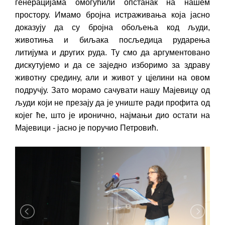
генерацијама омогућили опстанак на нашем
простору. Имамо бројна истраживања која јасно
доказују да су бројна обољења код људи,
животиња и биљака посљедица рударења
литијума и других руда. Ту смо да аргументовано
дискутујемо и да се заједно изборимо за здраву
животну средину, али и живот у цјелини на овом
подручју. Зато морамо сачувати нашу Мајевицу од
људи који не презају да је униште ради профита од
којег ће, што је иронично, најмањи дио остати на
Мајевици - јасно је поручио Петровић.