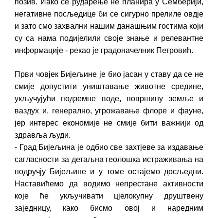
позив. Иако се рударење не планира у Семберији,
негативне посљедице би се сигурно прелиле овдје
и зато смо захвални нашим данашњим гостима који
су са нама подијелили своје знање и релевантне
информације - рекао је градоначелник Петровић.
Први човјек Бијељине је био јасан у ставу да се не
смије допустити уништавање животне средине,
укључујући подземне воде, површину земље и
ваздух и, генерално, угрожавање флоре и фауне,
јер интерес економије не смије бити важнији од
здравља људи.
- Град Бијељина је одбио све захтјеве за издавање
сагласности за детаљна геолошка истраживања на
подручју Бијељине и у томе остајемо досљедни.
Наставићемо да водимо непрестане активности
које ће укључивати цјелокупну друштвену
заједницу, како бисмо овој и наредним