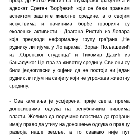
проф. др Ратко Ристић са Шумарског факултета и
адвокат Сретен Ђорђевић који се бави правним
аспектом заштите животне средине, а о својим
искуствима и начинима борбе говорили су
еколошки активисти - Драгана Ристић из Лопара
која предводи неформалну групу грађана „Не
руднику литијума у Лопарама“, Зоран Пољашевић
из „Озренског студенца“ и Тихомир Дакић из
бањалучког Центра за животну средину. Сви они су
били једногласни у оцјени да не постоји ни један
рудник литијум на свијету који не угрожава животну
средину.
- Ова кампања је усмјерена, прије свега, према
доносиоцима одлука на републичким нивоима
власти. Желимо да поручимо властима да грађани
имају право да утичу на доношење одлука о правцу
развоја наше земље, а то свакако није пут