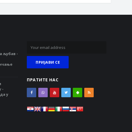
а љубав -
енчање
ПРАТИТЕ НАС
и
 -
да у