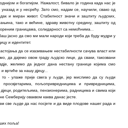
днијом и богатијом. Нажалост, бивало је година када нас је
 уназад и у несрећу. Зато смо, надам се, научили, свако од
дак и миран живот. Стабилност значи и заштиту људских,
мањина, тако и већине, здраву животну средину, заштиту од
вореним границама, солидарност са немоћнима...
е баш јасно да смо ми мали народи који треба да буду мудри у
дицу и идентитет.
астојања да се изазивањем нестабилности сачува власт или
мо, да дајемо овом граду људско лице, да сваки, такозвани
вдје, желимо да једног дана нестану границе којима смо
и вртиће за нашу дјецу...
 то - улаже прије свега у људе, јер мислимо да су људи
а, просвјетарима, пољопривредницима и привредницима,
, дјеци, родитељима, пензионерима, радницима и свима који
не Семберију оваквом каква данас јесте.
вам све људе да нас посјете и да виде плодове нашег рада и
аших поља!