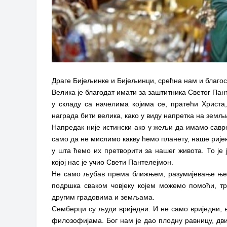
Драге Бијељинке и Бијељинци, срећна нам и благос
Велика је благодат имати за заштитника Светог Пан
у складу са начелима којима се, пратећи Христа
награда бити велика, како у виду напретка на земљи
Напредак није истински ако у жељи да имамо савре
само да не мислимо какву ћемо планету, наше рије
у шта ћемо их претворити за нашег живота. То је
којој нас је учио Свети Пантелејмон.
Не само љубав према ближњем, разумијевање њего
подршка сваком човјеку којем можемо помоћи, т
другим градовима и земљама.
Семберци су људи вриједни. И не само вриједни, 
филозофијама. Бог нам је дао плодну равницу, дви