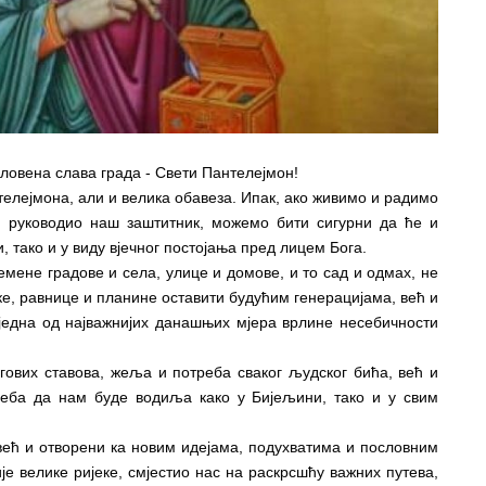
ловена слава града - Свети Пантелејмон!
телејмона, али и велика обавеза. Ипак, ако живимо и радимо
, руководио наш заштитник, можемо бити сигурни да ће и
, тако и у виду вјечног постојања пред лицем Бога.
мене градове и села, улице и домове, и то сад и одмах, не
ке, равнице и планине оставити будућим генерацијама, већ и
 једна од најважнијих данашњих мјера врлине несебичности
вих ставова, жеља и потреба сваког људског бића, већ и
реба да нам буде водиља како у Бијељини, тако и у свим
већ и отворени ка новим идејама, подухватима и пословним
је велике ријеке, смјестио нас на раскрсшћу важних путева,