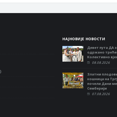
НАЈНОВИЈЕ НОВОСТИ
Девет пута ДА з
одржано треће
Колективно вј
08.08.2026
)
Златни плодов
кошница на Тргу
почели Дани ме
Семберији
07.08.2026