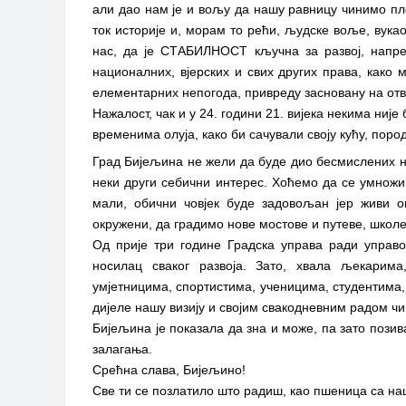
али дао нам је и вољу да нашу равницу чинимо пло
ток историје и, морам то рећи, људске воље, вукао
нас, да је СТАБИЛНОСТ кључна за развој, напре
националних, вјерских и свих других права, како 
елементарних непогода, привреду засновану на от
Нажалост, чак и у 24. години 21. вијека некима ниј
временима олуја, како би сачували своју кућу, поро
Град Бијељина не жели да буде дио бесмислених н
неки други себични интерес. Хоћемо да се умножи
мали, обични човјек буде задовољан јер живи о
окружени, да градимо нове мостове и путеве, школе 
Од прије три године Градска управа ради управо
носилац сваког развоја. Зато, хвала љекарим
умјетницима, спортистима, ученицима, студентима
дијеле нашу визију и својим свакодневним радом чи
Бијељина је показала да зна и може, па зато пози
залагања.
Срећна слава, Бијељино!
Све ти се позлатило што радиш, као пшеница са н