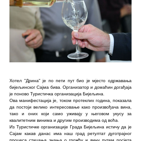
Хотел "Дрина" је по пети пут био је мјесто одржавања
бијељинског Сајма бива. Организатор и домаћин догађаја
је поново Туристичка организација Бијељина.
Ова манифестација је, током протеклих година, показала
да постоји велико интересовање како произвођача вина,
тако и оних који само уживају у његовом укусу за
квалитетним винима и другим производима од воћа.
Из Туристичке организације Града Бијељина истичу да је
Сајам какав данас има наш град ретултат дуготрајног
процеса стицања знања о грожђу и вину путем посјета