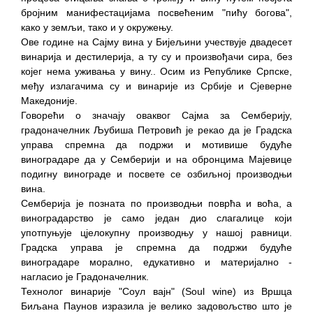
бројним манифестацијама посвећеним "пићу богова",
како у земљи, тако и у окружењу.
Ове године на Сајму вина у Бијељини учествује двадесет
винарија и дестилерија, а ту су и произвођачи сира, без
којег нема уживања у вину.. Осим из Републике Српске,
међу излагачима су и винарије из Србије и Сјеверне
Македоније.
Говорећи о значају оваквог Сајма за Семберију,
градоначелник Љубиша Петровић је рекао да је Градска
управа спремна да подржи и мотивише будуће
виноградаре да у Семберији и на обронцима Мајевице
подигну винограде и посвете се озбиљној производњи
вина.
Семберија је позната по производњи поврћа и воћа, а
виноградарство је само један дио слагалице који
употпуњује цјелокупну производњу у нашој равници.
Градска управа је спремна да подржи будуће
виноградаре морално, едукативно и материјално -
нагласио је Градоначелник.
Технолог винарије "Соул вајн" (Soul wine) из Вршца
Биљана Паунов изразила је велико задовољство што је