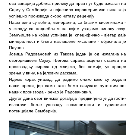
ова винарија добила прилику да први пут буде излагач на
Сајму у Семберији и појаснила карактеристике вина која
успјешно производе скоро читаву деценију
Наша вина су воћна, минерална, са благим киселинама -
у складу са поднебљем на којем узгајамо винову лозу.
Земљиште на којем успијева је специфично - вјетар даје
минералност и благо наглашене киселине - објаснила је
Паунов.
Јовица Радовановић из Такова један је од излагача на
овогодишњем Сајму. Његова сирана акценат ставља на
производњу сирева од млијека, без хемије, уз процес
зрења у вину, на јеловим даскама.
Идемо корак уназад, да радимо онако како су радили
наши преци, јер само тако ћемо сачувати аутентичност
наших производа - рекао је Радовановић.
Другог дана овог винског догађаја предвиђено је да гости-
излагачи боље упознају знаменитости и туристичке
потенцијале Семберије.