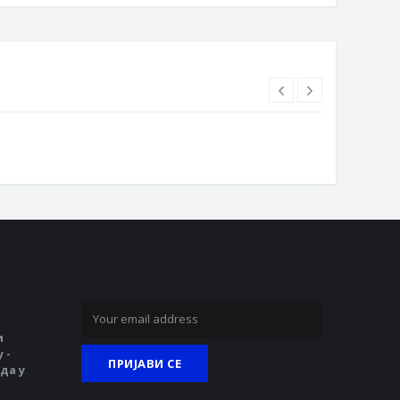
и
 -
да у