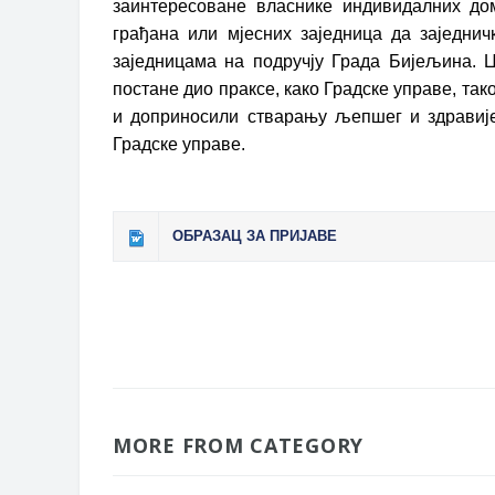
заинтересоване власнике индивидалних дом
грађана или мјесних заједница да заједни
заједницама на подручју Града Бијељина.
постане дио праксе, како Градске управе, так
и доприносили стварању љепшег и здравијег
Градске управе.
ОБРАЗАЦ ЗА ПРИЈАВЕ
MORE FROM CATEGORY