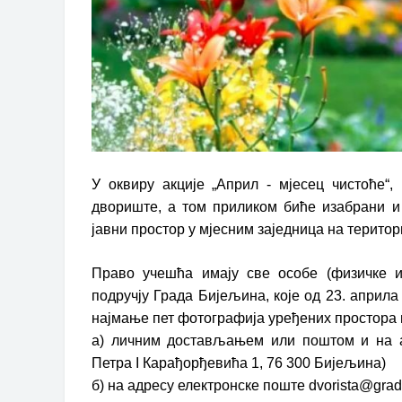
У оквиру акције „Април - мјесец чистоће“
двориште, а том приликом биће изабрани и
јавни простор у мјесним заједница на терито
Право учешћа имају све особе (физичке 
подручју Града Бијељина, које од 23. априла
најмање пет фотографија уређених простора 
а) личним достављањем или поштом и на а
Петра I Карађорђевића 1, 76 300 Бијељина)
б) на адресу електронске поште
dvorista@gradb