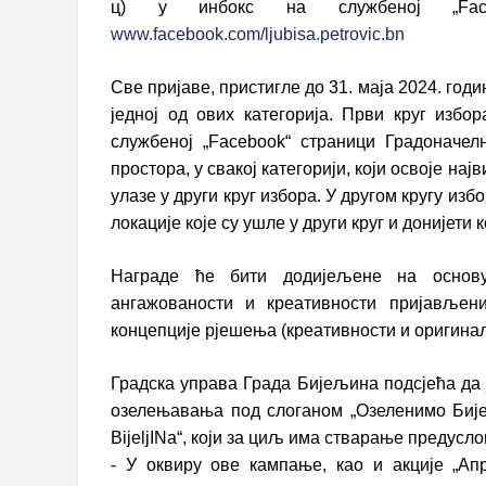
ц) у инбокс на службеној „Faceb
www.facebook.com/ljubisa.petrovic.bn
Све пријаве, пристигле до 31. маја 2024. годин
једној од ових категорија. Први круг избо
службеној „Facebook“ страници Градоначе
простора, у свакој категорији, који освоје на
улазе у други круг избора. У другом кругу изб
локације које су ушле у други круг и донијет
​Награде ће бити додијељене на основу
ангажованости и креативности пријављен
концепције рјешења (креативности и оригинал
Градска управа Града Бијељина подсјећа да 
озелењавања под слоганом „Озеленимо Бијељ
BijeljINa“, који за циљ има стварање предусл
- У оквиру ове кампање, као и акције „Ап