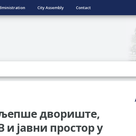
dministration
City Assembly
Contact
јљепше двориште,
 и јавни простор у