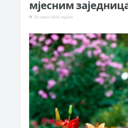
мјесним заједниц
23. април 2024. године