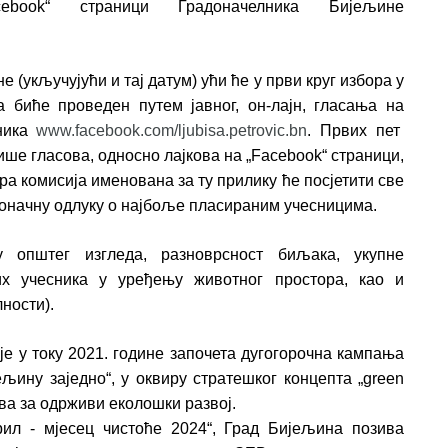
ook“ страници Градоначелника Бијељине
е (укључујући и тај датум) ући ће у први круг избора у
ра биће проведен путем јавног, он-лајн, гласања на
лника
www.facebook.com/ljubisa.petrovic.bn
. Првих пет
јвише гласова, односно лајкова на „Facebook“ страници,
ора комисија именована за ту прилику ће посјетити све
и коначну одлуку о најбоље пласираним учесницима.
 општег изгледа, разноврсност биљака, укупне
их учесника у уређењу животног простора, као и
ности).
је у току 2021. године започета дугогорочна кампања
ину заједно“, у оквиру стратешког концепта „green
ова за одрживи еколошки развој.
рил - мјесец чистоће 2024“, Град Бијељина позива