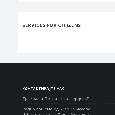
SERVICES FOR CITIZENS
КОНТАКТИРАЈТЕ НАС
Трг краља Петра I Карађорђевића 1
Радно вријеме од 7 до 15 часова
(Шалтер сала од 7 до 16 часова)