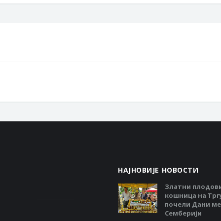
НАЈНОВИЈЕ НОВОСТИ
Златни плодов
кошница на Тргу
почели Дани ме
Семберији