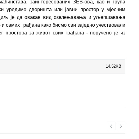
аћинстава, заинтересованих ЗЕВ-ова, као и група
чки уредимо дворишта или јавни простор у мјесним
 Циљ је да овакав вид озелењавања и уљепшавања
о и самих грађана како бисмо сви заједно учествовали
 простора за живот свих грађана - поручено је из
14.52KB