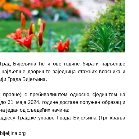
, Град Бијељина ће и ове године бирати најљепше
 најљепше двориште заједница етажних власника и
рији Града Бијељина.
и правне) с пребивалиштем односно сједиштем на
 до 31. маја 2024. године доставе попуњен образац и
на један од сљедећих начина:
дресу Градске управе Града Бијељина (Трг краља
ijeljina.org