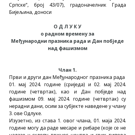
Српске“, број 43/07), градоначелник Града
Бијељина, доноси
О Д Л У К У
о радном времену за
Међународни празника рада и Дан побједе
над фашизмом
Члан 1.
Први и други дан Међународног празника рада
01. мај 2024. године (сриједа) и 02. мај 2024.
године (четвртак), као и Дан побједе над
фашизмом 09. мај 2024. године (четвртак) су
нерадни дани, осим за субјекте наведене у члану
3. ове Одлуке.
Изузетно, из става 1. овог члана, 01. маја 2024.
године могу да раде месаре и рибаре (које се не
налазе у склопу тржног центра и свих типова