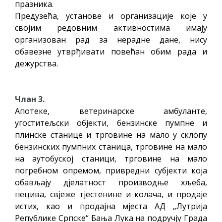
празника.
Предузећа, установе и организације које у
својим редовним активностима имају
организован рад за нерадне дане, нису
обавезне утврђивати повећан обим рада и
дежурства.
Члан 3.
Апотеке, ветеринарске амбуланте,
угоститељски објекти, бензинске пумпне и
плинске станице и трговине на мало у склопу
бензинских пумпних станица, трговине на мало
на аутобуској станици, трговине на мало
погребном опремом, привредни субјекти која
обављају дјелатност производње хљеба,
пецива, свјеже тјестенине и колача, и продаје
истих, као и продајна мјеста АД „Лутрија
Републике Српске“ Бања Лука на подручју Града