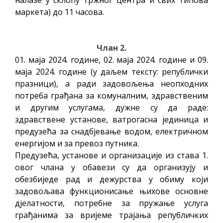
маркета) до 11 часова.
Члан 2.
01. маја 2024. године, 02. маја 2024. године и 09.
маја 2024. године (у даљем тексту: републички
празници), а ради задовољења неопходних
потреба грађана за комуналним, здравственим
и другим услугама, дужне су да раде:
здравствене установе, ватрогасна јединица и
предузећа за снадбјевање водом, електричном
енергијом и за превоз путника.
Предузећа, установе и организације из става 1.
овог члана у обавези су да организују и
обезбиједе рад и дежурства у обиму који
задовољава функционисање њихове основне
дјелатности, потребне за пружање услуга
грађанима за вријеме трајања републичких