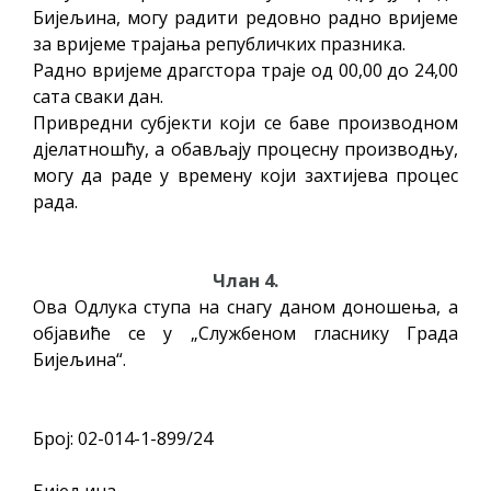
Бијељина, могу радити редовно радно вријеме
за вријеме трајања републичких празника.
Радно вријеме драгстора траје од 00,00 до 24,00
сата сваки дан.
Привредни субјекти који се баве производном
дјелатношћу, а обављају процесну производњу,
могу да раде у времену који захтијева процес
рада.
Члан 4.
Ова Одлука ступа на снагу даном доношења, а
објавиће се у „Службеном гласнику Града
Бијељина“.
Број: 02-014-1-899/24
Бијељина