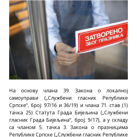
На основу члана 39. Закона о локалној
самоуправи („Службени гласник Републике
Српске“, број: 97/16 и 36/19) и члана 71. став (1)
тачка 25) Статута Града Бијељина („Службени
гласник Града Бијељина“, број: 9/17), а у складу
са чланом 5. тачка 3. Закона о празницима
Републике Српске („Службени гласник Републике