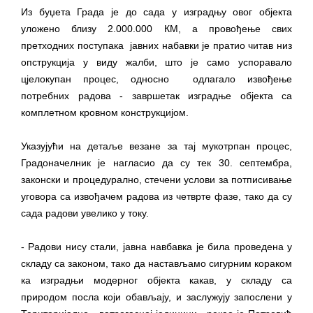
Из буџета Града је до сада у изградњу овог објекта
уложено близу 2.000.000 КМ, а провођење свих
претходних поступака јавних набавки је пратио читав низ
опструкција у виду жалби, што је само успоравало
цјелокупан процес, односно одлагало извођење
потребних радова - завршетак изградње објекта са
комплетном кровном конструкцијом.
Указујући на детаље везане за тај мукотрпан процес,
Градоначелник је нагласио да су тек 30. септембра,
законски и процедурално, стечени услови за потписивање
уговора са извођачем радова из четврте фазе, тако да су
сада радови увелико у току.
- Радови нису стали, јавна навбавка је била проведена у
складу са законом, тако да настављамо сигурним кораком
ка изградњи модерног објекта какав, у складу са
природом посла који обављају, и заслужују запослени у