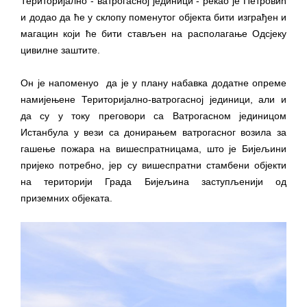
Територијално - ватрогасној јединици - рекао је Петровић
и додао да ће у склопу поменутог објекта бити изграђен и
магацин који ће бити стављен на располагање Одсјеку
цивилне заштите.
Он је напоменуо да је у плану набавка додатне опреме
намијењене Територијално-ватрогасној јединици, али и
да су у току преговори са Ватрогасном јединицом
Истанбула у вези са донирањем ватрогасног возила за
гашење пожара на вишеспратницама, што је Бијељини
пријеко потребно, јер су вишеспратни стамбени објекти
на територији Града Бијељина заступљенији од
приземних објеката.