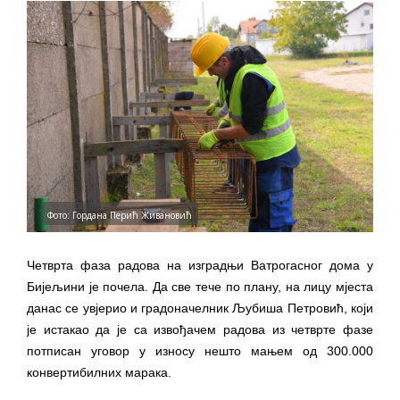
Фото: Гордана Перић Живановић
Четврта фаза радова на изградњи Ватрогасног дома у
Бијељини је почела. Да све тече по плану, на лицу мјеста
данас се увјерио и градоначелник Љубиша Петровић, који
је истакао да је са извођачем радова из четврте фазе
потписан уговор у износу нешто мањем од 300.000
конвертибилних марака.