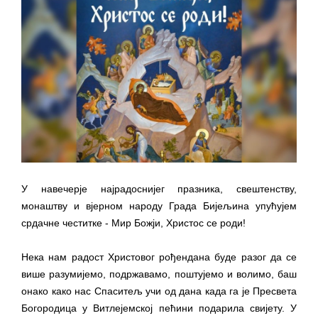
У навечерје најрадоснијег празника, свештенству,
монаштву и вјерном народу Града Бијељина упућујем
срдачне честитке - Мир Божји, Христос се роди!
Нека нам радост Христовог рођендана буде разог да се
више разумијемо, подржавамо, поштујемо и волимо, баш
онако како нас Спаситељ учи од дана када га је Пресвета
Богородица у Витлејемској пећини подарила свијету. У