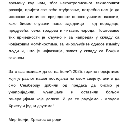
времену кад нам, због неконтролисаног технолошког
развоја, пријети све веће отуђивање, потребно нам је да
исконске и истинске вриједности поново учинимо важним,
како бисмо очували наше заједнице – од породице,
предузећа, села, градова и читавих народа. Поштовање
тих вриједности је кључно и за напредак у складу са
човјековим могућностима, за мирољубиве односе између
људи и, што је најважније, живот у складу са Божјим
законом.
Зато вас позивам да се на Божић 2025. године подсјетимо
који је разлог нашег постојања на овом свијету, али и да
смо Семберију добили од предака да бисмо је
унаприједили, уљепшали и оставили бољом
генерацијама које долазе. И да се радујемо - младом
Христу и једни другима!
Мир Божји, Христос се роди!