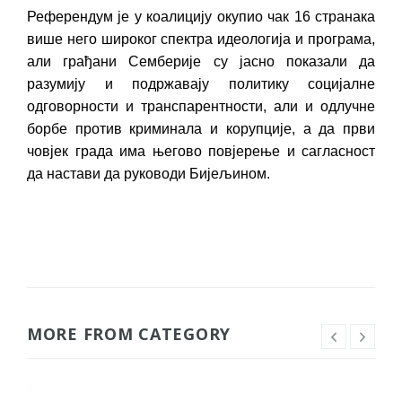
Референдум је у коалицију окупио чак 16 странака
више него широког спектра идеологија и програма,
али грађани Семберије су јасно показали да
разумију и подржавају политику социјалне
одговорности и транспарентности, али и одлучне
борбе против криминала и корупције, а да први
човјек града има његово повјерење и сагласност
да настави да руководи Бијељином.
MORE FROM CATEGORY