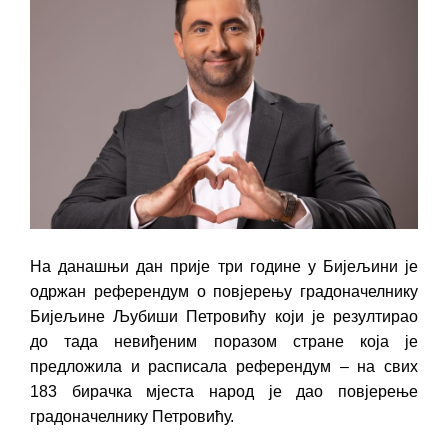
На данашњи дан прије три године у Бијељини је
одржан референдум о повјерењу градоначелнику
Бијељине Љубиши Петровићу који је резултирао
до тада невиђеним поразом стране која је
предложила и расписала референдум – на свих
183 бирачка мјеста народ је дао повјерење
градоначелнику Петровићу.