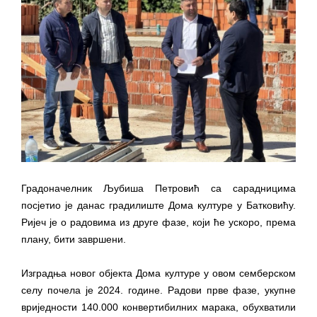
Градоначелник Љубиша Петровић са сарадницима
посјетио је данас градилиште Дома културе у Батковићу.
Ријеч је о радовима из друге фазе, који ће ускоро, према
плану, бити завршени.
Изградња новог објекта Дома културе у овом семберском
селу почела је 2024. године. Радови прве фазе, укупне
вриједности 140.000 конвертибилних марака, обухватили