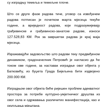
су изградњу темеља и темељне плоче.
Што се друге фазе радова тиче, уговор са извођачем
радова потписан је почетком марта мјесеца текуће
године, а вриједност радова, који подразумијевају
грађевинске и грађевинско-занатске радове, износи
127.528,83 КМ. Рок за завршетак радова је крај маја
мјесеца.
Изражавајући задовољство што радови теку предвиђеном
динамиком, градоначелник Петровић је нагласио да ће
током ове године, за наставак изградње овог објекта у
Батковићу, из буџета Града Бијељина бити издвојено
200.000 КМ.
Изградњом овог објекта биће ријешен проблем адекватног
простора за потребе културно-умјетничког друштва из
овог села и одржавања различитих манифестација, као и
окупљања мјештана.