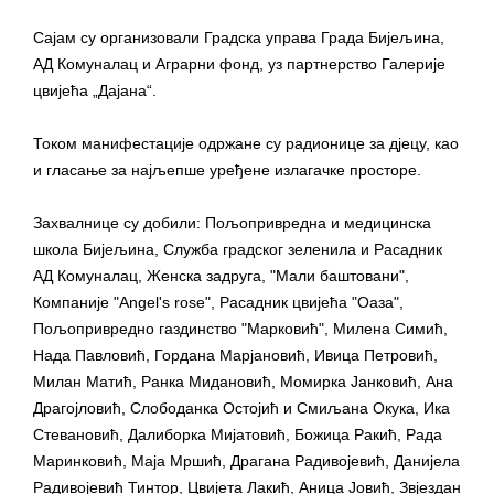
Сајам су организовали Градска управа Града Бијељина,
АД Комуналац и Аграрни фонд, уз партнерство Галерије
цвијећа „Дајана“.
Током манифестације одржане су радионице за д‌јецу, као
и гласање за најљепше уређене излагачке просторе.
Захвалнице су добили: Пољопривредна и медицинска
школа Бијељина, Служба градског зеленила и Расадник
АД Комуналац, Женска задруга, "Мали баштовани",
Компаније "Angel's rose", Расадник цвијећа "Оаза",
Пољопривредно газдинство "Марковић", Милена Симић,
Нада Павловић, Гордана Марјановић, Ивица Петровић,
Милан Матић, Ранка Мидановић, Момирка Јанковић, Ана
Драгојловић, Слободанка Остојић и Смиљана Окука, Ика
Стевановић, Далиборка Мијатовић, Божица Ракић, Рада
Маринковић, Маја Мршић, Драгана Радивојевић, Данијела
Радивојевић Тинтор, Цвијета Лакић, Аница Јовић, Звјездан