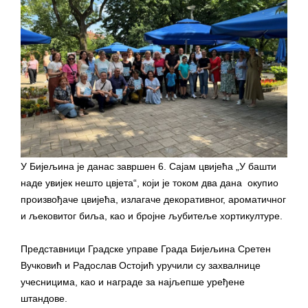
У Бијељина је данас завршен 6. Сајам цвијећа „У башти
наде увијек нешто цвјета“, који је током два дана окупио
произвођаче цвијећа, излагаче декоративног, ароматичног
и љековитог биља, као и бројне љубитеље хортикултуре.
Представници Градске управе Града Бијељина Сретен
Вучковић и Радослав Остојић уручили су захвалнице
учесницима, као и награде за најљепше уређене
штандове.