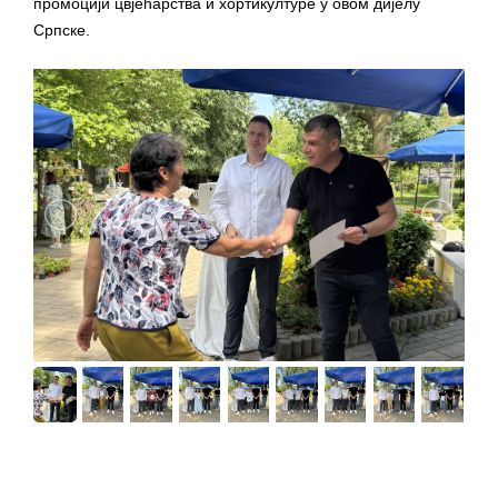
промоцији цвјећарства и хортикултуре у овом дијелу
Српске.