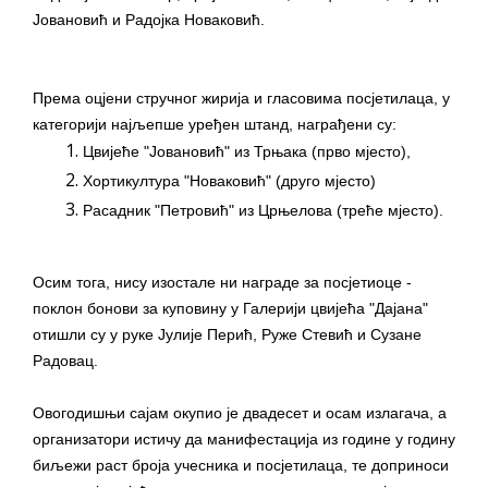
Јовановић и Радојка Новаковић.
Према оцјени стручног жирија и гласовима посјетилаца, у
категорији најљепше уређен штанд, награђени су:
Цвијеће "Јовановић" из Трњака (прво мјесто),
Хортикултура "Новаковић" (друго мјесто)
Расадник "Петровић" из Црњелова (треће мјесто).
Осим тога, нису изостале ни награде за посјетиоце -
поклон бонови за куповину у Галерији цвијећа "Дајана"
отишли су у руке Јулије Перић, Руже Стевић и Сузане
Радовац.
Овогодишњи сајам окупио је двадесет и осам излагача, а
организатори истичу да манифестација из године у годину
биљежи раст броја учесника и посјетилаца, те доприноси