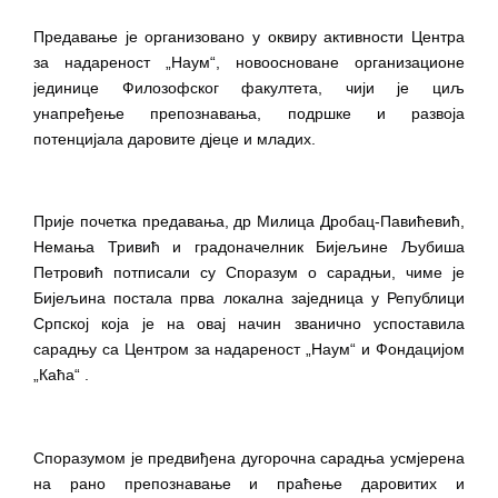
Предавање је организовано у оквиру активности Центра 
за надареност „Наум“, новоосноване организационе 
јединице Филозофског факултета, чији је циљ 
унапређење препознавања, подршке и развоја 
потенцијала даровите дјеце и младих.
Прије почетка предавања, др Милица Дробац-Павићевић, 
Немања Тривић и градоначелник Бијељине Љубиша 
Петровић потписали су Споразум о сарадњи, чиме је 
Бијељина постала прва локална заједница у Републици 
Српској која је на овај начин званично успоставила 
сарадњу са Центром за надареност „Наум“ и Фондацијом 
„Каћа“ .
Споразумом је предвиђена дугорочна сарадња усмјерена 
на рано препознавање и праћење даровитих и 