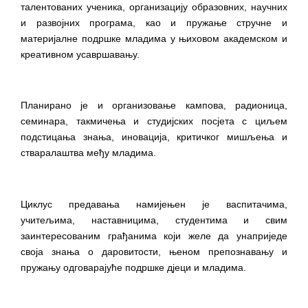
талентованих ученика, организацију образовних, научних 
и развојних програма, као и пружање стручне и 
материјалне подршке младима у њиховом академском и 
креативном усавршавању.
Планирано је и организовање кампова, радионица, 
семинара, такмичења и студијских посјета с циљем 
подстицања знања, иновација, критичког мишљења и 
стваралаштва међу младима.
Циклус предавања намијењен је васпитачима, 
учитељима, наставницима, студентима и свим 
заинтересованим грађанима који желе да унаприједе 
своја знања о даровитости, њеном препознавању и 
пружању одговарајуће подршке дјеци и младима.