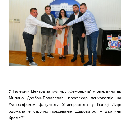
У Галерији Центра за културу „Семберија“ у Бијељини др 
Милица Дробац-Павићевић, професор психологије на 
Филозофском факултету Универзитета у Бањој Луци 
одржала је стручно предавање „Даровитост – дар или 
бреме?“