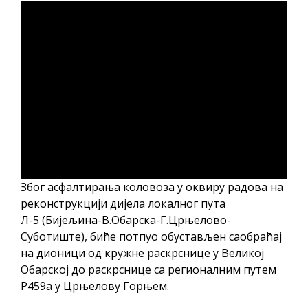
Због асфалтирања коловоза у оквиру радова на
реконструкцији дијела локалног пута
Л-5 (Бијељина-В.Обарска-Г.Црњелово-
Суботиште), биће потпуо обустављен саобраћај
на дионици од кружне раскрснице у Великој
Обарској до раскрснице са регионалним путем
Р459а у Црњелову Горњем.