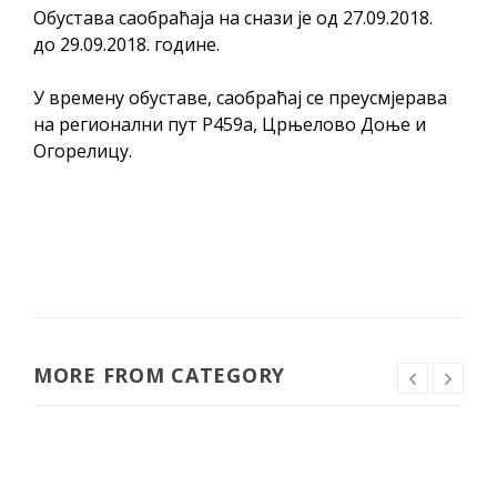
Обустава саобраћаја на снази је од 27.09.2018.
до 29.09.2018. године.
У времену обуставе, саобраћај се преусмјерава
на регионални пут Р459а, Црњелово Доње и
Огорелицу.
MORE FROM CATEGORY