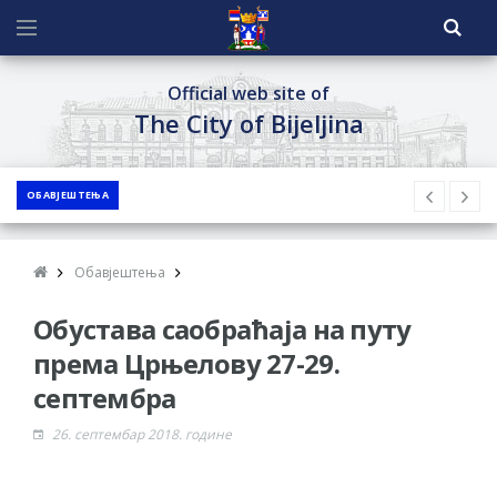
Official web site of
The City of Bijeljina
ОБАВЈЕШТЕЊА
Обавјештења
Обустава саобраћаја на путу
према Црњелову 27-29.
септембра
26. септембар 2018. године