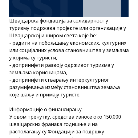
Швајцарска фондација за солидарност у
туризму подржава пројекте или организације у
Швајцарској и широм света које ће:
- радити на побољшању економских, културних
или социјалних услова становништва у земљама
у којима су туристи,
- допринијети развоју одрживог туризма у
земљама корисницама,
- допринијети стварању интеркултурног
разумијевања између становништва земаља
које шаљу и примају туристе.
Информације о финансирању:
У овом тренутку, средства износе око 150.000
швајцарских франака годишње и на
располагању су Фондацији за подршку