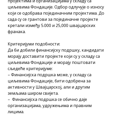
пројектима и организацијама у складу са
циљевима Фондације. Одбор одлучује о износу
који се одобрава појединачним пројектима. До
сада су се грантови за појединачне пројекте
кретали између 5.000 и 25,000 швајцарских
франака.
Критеријуми подобности:
Да би добили финансијску подршку, кандидати
морају доставити пројекте који су у складу са
циљевима Фондације и морају поштовати
сљедеће критеријуме:
– Финансијска подршка може, у складу са
циљевима Фондације, бити одобрена за
активности у Швајцарској, али и другим
земљама широм свијета.
– Финансијска подршка се обично даје
организацијама, удружењима и правним
лицима.