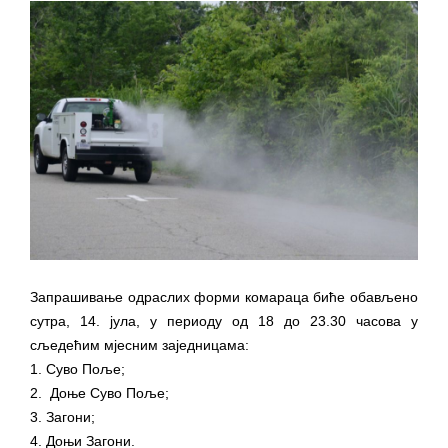
Запрашивање одраслих форми комараца биће обављено
сутра, 14. јула, у периоду од 18 до 23.30 часова у
сљедећим мјесним заједницама:
1. Суво Поље;
2. Доње Суво Поље;
3. Загони;
4. Доњи Загони.