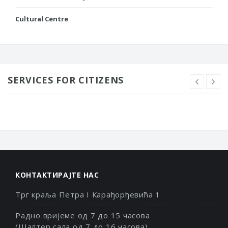
Cultural Centre
SERVICES FOR CITIZENS
КОНТАКТИРАЈТЕ НАС
Трг краља Петра I Карађорђевића 1
Радно вријеме од 7 до 15 часова
(Шалтер сала од 7 до 16 часова)