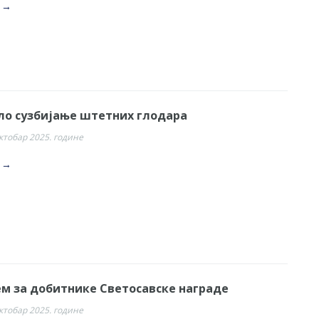
. →
лo сузбијање штетних глодара
октобар 2025. године
. →
ем за добитнике Светосавске награде
октобар 2025. године