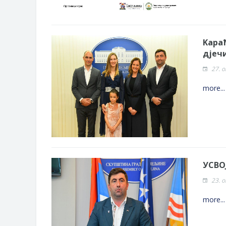
Kaра
дјечи
27. 
more..
УСВО
23. 
more..