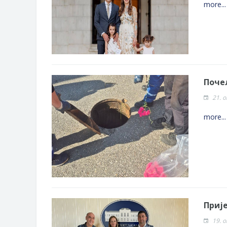
more..
Поче
21. 
more..
Приј
19. 