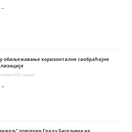
. →
ку обиљежавање хоризонталне саобраћајне
ализације
октобар 2025. године
. →
мижељ“ повјерен Граду Бијељина на