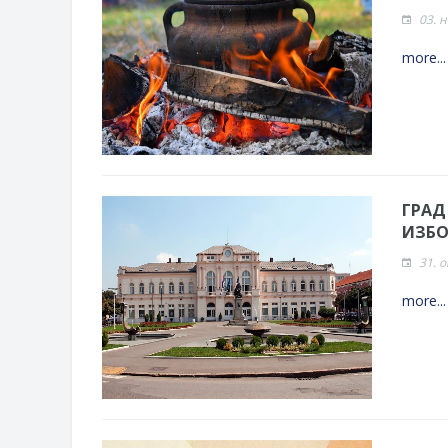
03. 
more..
ГРАД
ИЗБО
31. 
more..