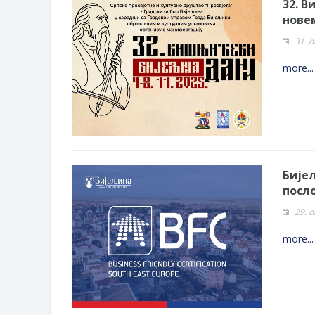
32. В
нове
31. 
more..
Бије
посл
29. 
more..