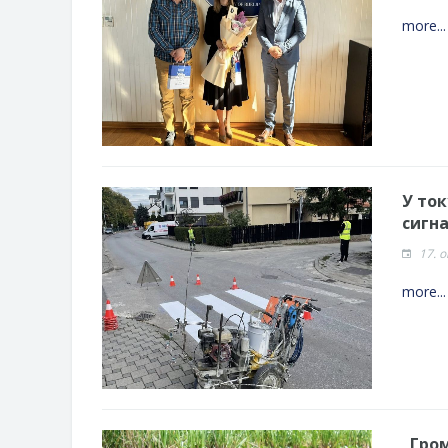
more..
У то
сигн
17. 
more..
„Гро