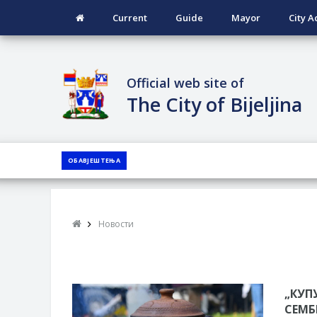
Current
Guide
Mayor
City A
Official web site of
The City of Bijeljina
ОБАВЈЕШТЕЊА
Новости
„КУП
СЕМБ