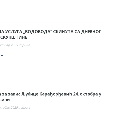
НА УСЛУГА „ВОДОВОДА“ СКИНУТА СА ДНЕВНОГ
 СКУПШТИНЕ
октобар 2025. године
. →
 за запис Љубице Карађорђевић 24. октобра у
љини
октобар 2025. године