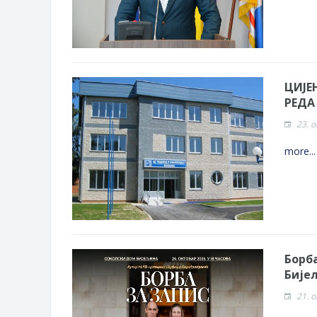
ЦИЈЕ
РЕДА
23. 
more..
Борба
Бије
21. 