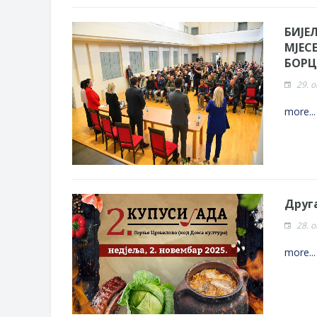
БИЈЕ
МЈЕС
БОРЦ
29. 
more..
Друга
28. 
more..