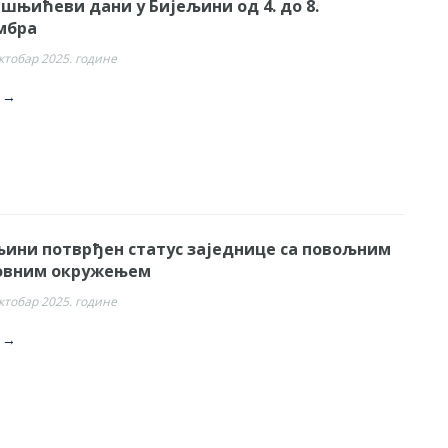
ишњићеви дани у Бијељини од 4. до 8.
мбра
октобар 2025. године
. →
љини потврђен статус заједнице са повољним
овним окружењем
октобар 2025. године
. →