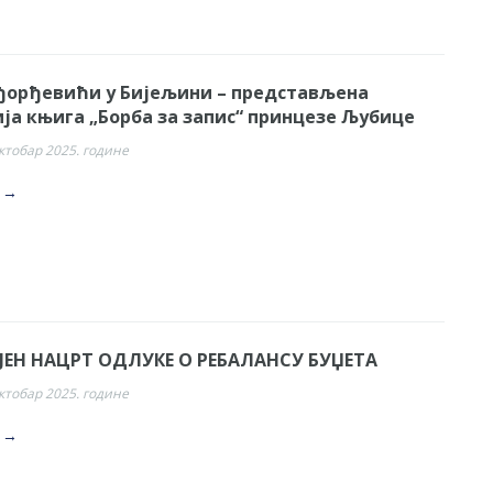
ђорђевићи у Бијељини – представљена
ја књига „Борба за запис“ принцезе Љубице
октобар 2025. године
. →
ЈЕН НАЦРТ ОДЛУКЕ О РЕБАЛАНСУ БУЏЕТА
октобар 2025. године
. →