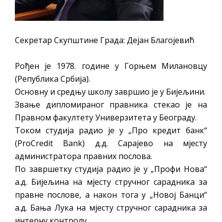
Секретар Скупштине Града: Дејан Благојевић
Рођен је 1978. године у Горњем Милановцу
(Република Србија).
Основну и средњу школу завршио је у Бијељини.
Звање дипломираног правника стекао је на
Правном факултету Универзитета у Београду.
Током студија радио је у „Про кредит банк“
(ProCredit Bank) д.д. Сарајево на мјесту
администратора правних послова.
По завршетку студија радио је у „Профи Нова“
а.д. Бијељина на мјесту стручног сарадника за
правне послове, а након тога у „Новој Банци“
а.д. Бања Лука на мјесту стручног сарадника за
интерну контролу.