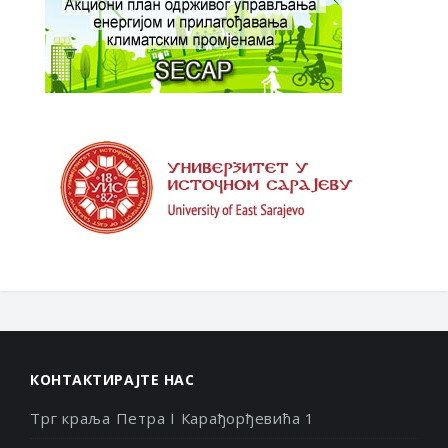
КОНТАКТИРАЈТЕ НАС
Трг краља Петра I Карађорђевића 1