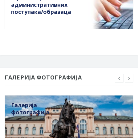
административних
поступака/образаца
ГАЛЕРИЈА ФОТОГРАФИЈА
Галерија
фотографија