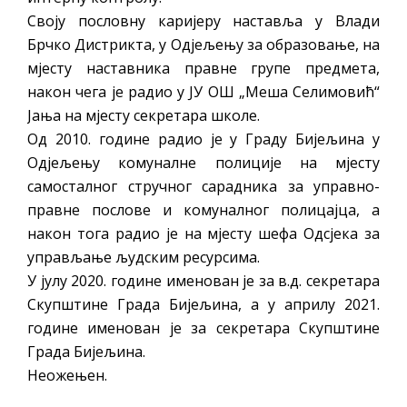
Своју пословну каријеру наставља у Влади
Брчко Дистрикта, у Одјељењу за образовање, на
мјесту наставника правне групе предмета,
након чега је радио у ЈУ ОШ „Меша Селимовић“
Јања на мјесту секретара школе.
Од 2010. године радио је у Граду Бијељина у
Одјељењу комуналне полиције на мјесту
самосталног стручног сарадника за управно-
правне послове и комуналног полицајца, а
након тога радио је на мјесту шефа Одсјека за
управљање људским ресурсима.
У јулу 2020. године именован је за в.д. секретара
Скупштине Града Бијељина, а у априлу 2021.
године именован је за секретара Скупштине
Града Бијељина.
Неожењен.