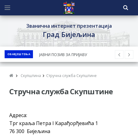
Званична интернет презентација
Град Бијељина
ОБАВЈЕШТЕЊА
ЈАВНИ ПОЗИВ ЗА ПРИЈАВУ
НЕПРОПИСНОГ ОДЛАГАЊА ОТПАДА УЗ
ДОДЈЕЛУ ФИНАНСИЈСКЕ НАГРАДЕ
Скупштина
Стручна служба Скупштине
ЈАВНИ КОНКУРС ЗА ДОДЈЕЛУ
Стручна служба Скупштине
БЕСПОВРАТНИХ СРЕДСТАВА ЗА
СУФИНАНСИРАЊЕ КУПОВИНЕ СЕОСКЕ
КУЋЕ СА ОКУЋНИЦОМ НА ТЕРИТОРИЈИ
Адреса:
ГРАДА БИЈЕЉИНА ЗА 2026. ГОДИНУ
Трг краља Петра I Карађорђевића 1
Обавјештење за предузетника - Ненад
76 300 Бијељина
Нукић