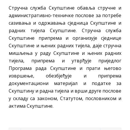
Стручна служба Скупштине обавља стручне и
административно-техничке послове за потребе
сазивања и одржавања сједница Скупштине и
радних тијела Скупштине. Стручна служба
Скупштине припрема и организује сједнице
Скупштине и њених радних тијела, даје стручна
мишљења у раду Скупштине и њених радних
тијела, припрема и утврђује приједлог
Програма рада Скупштине и прати његово
извршење, обезбјеђује и припрема
документациони материјал и податке за
Скупштину и радна тијела и врши друге послове
у складу са законом, Статутом, пословником и
актима Скупштине.