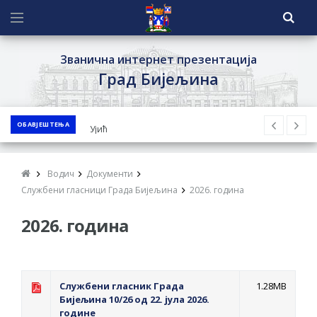
Званична интернет презентација
Град Бијељина
ОБАВЈЕШТЕЊА
ЈАВНИ ПОЗИВ ЗА ПРИЈАВУ
НЕПРОПИСНОГ ОДЛАГАЊА ОТПАДА УЗ
ДОДЈЕЛУ ФИНАНСИЈСКЕ НАГРАДЕ
Водич
Документи
ЈАВНИ КОНКУРС ЗА ДОДЈЕЛУ
Службени гласници Града Бијељина
2026. година
БЕСПОВРАТНИХ СРЕДСТАВА ЗА
2026. година
СУФИНАНСИРАЊЕ КУПОВИНЕ СЕОСКЕ
КУЋЕ СА ОКУЋНИЦОМ НА ТЕРИТОРИЈИ
ГРАДА БИЈЕЉИНА ЗА 2026. ГОДИНУ
Обавјештење за предузетника - Ненад
Службени гласник Града
1.28MB
Бијељина 10/26 од 22. јула 2026.
Нукић
године