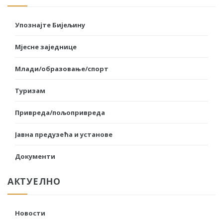
Упознајте Бијељину
Мјесне заједнице
Млади/образовање/спорт
Туризам
Привреда/пољопривреда
Јавна предузећа и установе
Документи
АКТУЕЛНО
Новости