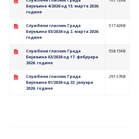
Службени гласник Града
707.12KB
помоћ за набавку школског прибора
Бијељина 4/2026 од 13. марта 2026.
основцима
године
Обрасци захтјева за регресирано
Службени гласник Града
517.42KB
гориво доступни од 13. марта до 15.
Бијељина 03/2026 од 2. марта 2026.
новембра
године
Захтјев за издавање ПОНОСНЕ КАРТИЦЕ
Службени гласник Града
558.15KB
Обавјештење о забрани саобраћаја 6. и
Бијељина 02/2026 од 17. фебруара
2026. године
7. августа
Обавјештење за предузетника - Вера
Службени гласник Града
291.57KB
Ујић
Бијељина 01/2026 од 23. јануара
2026. године