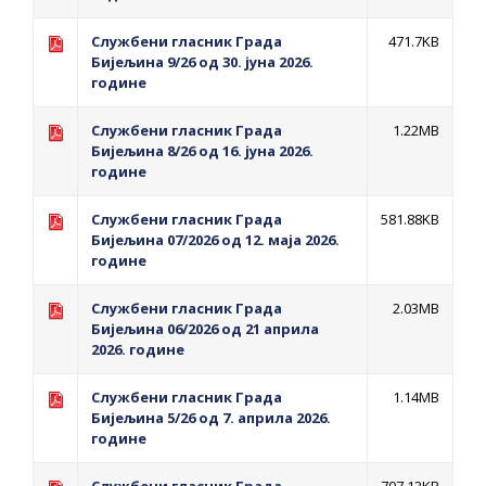
ПРЕЛИМИНАРНA РАНГ ЛИСТA
Службени гласник Града
КАНДИДАТА КОЈИ СУ ОСТВАРИЛИ ПРАВО
471.7KB
Бијељина 9/26 од 30. јуна 2026.
НА ГРАДСКИ МЈЕСЕЧНИ БОРАЧКИ
године
ДОДАТАК ЗА ДЕМОБИЛИСАНЕ БОРЦЕ
Службени гласник Града
1.22MB
ВОЈСКЕ РЕПУБЛИКЕ СРПСКЕ У СТАЊУ
Бијељина 8/26 од 16. јуна 2026.
СОЦИЈАЛНЕ ПОТРЕБЕ
године
Службени гласник Града
ЈАВНИ ПОЗИВ ЗА НАЈЉЕПШЕ УРЕЂЕНО
581.88KB
Бијељина 07/2026 од 12. маја 2026.
ДВОРИШТЕ ИНДИВИДУАЛНИХ
године
ДОМАЋИНСТАВА, ДВОРИШТЕ
Службени гласник Града
2.03MB
ЗАЈЕДНИЦА ЕТАЖНИХ ВЛАСНИКА И ЈАВНИ
Бијељина 06/2026 од 21 априла
ПРОСТОР У МЈЕСНИМ ЗАЈЕДНИЦАМА НА
2026. године
ТЕРИТОРИЈИ ГРАДА БИЈЕЉИНА
Службени гласник Града
1.14MB
Обавјештење за предузетника - Гојко
Бијељина 5/26 од 7. априла 2026.
Богуновић
године
Oд 27. јула пријем захтјева за новчану