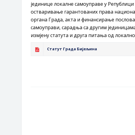
јединице локалне самоуправе у Републици 
Обрасци захтјева за регресирано 
остваривање гарантованих права национал
Захтјев за издавање ПОНОСНЕ 
органа Града, акта и финансирање послова,
Обавјештење о забрани саобраћаја
самоуправи, сарадња са другим јединицам
Обавјештење за предузетника - В
измјену статута и друга питања од локално
Статут Града Бијељина