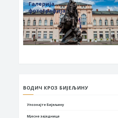
Галерија
фотографија
ВОДИЧ КРОЗ БИЈЕЉИНУ
Упознајте Бијељину
Мјесне заједнице