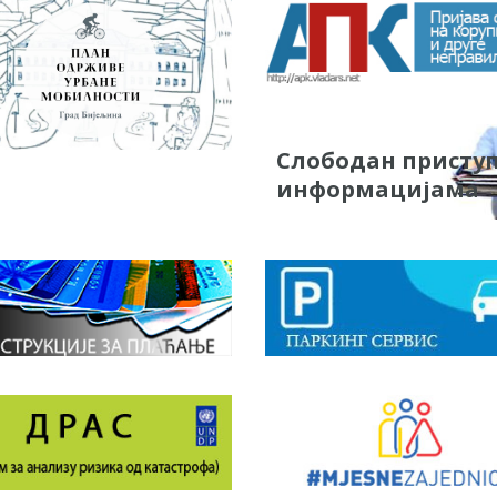
Слободан присту
информацијама