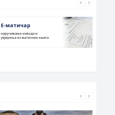
Е-матичар
Док
наручивање извода и
Службе
увјерења из матичних књига
Буџет 
Планска