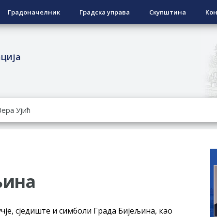
Градоначелник
Градска управа
Скупштина
Кон
ација
РОПИСНОГ ОДЛАГАЊА ОТПАДА УЗ ДОДЈЕЛУ ФИНАНСИЈСКЕ 
ЕСПОВРАТНИХ СРЕДСТАВА ЗА СУФИНАНСИРАЊЕ КУПОВИНЕ 
А 2026. ГОДИНУ
Ненад Нукић
НДИДАТА КОЈИ СУ ОСТВАРИЛИ ПРАВО НА ГРАДСКИ МЈЕСЕЧ
РЕПУБЛИКЕ СРПСКЕ У СТАЊУ
љина
чје, сједиште и симболи Града Бијељина, као
овчану помоћ за набавку школског прибора основцима