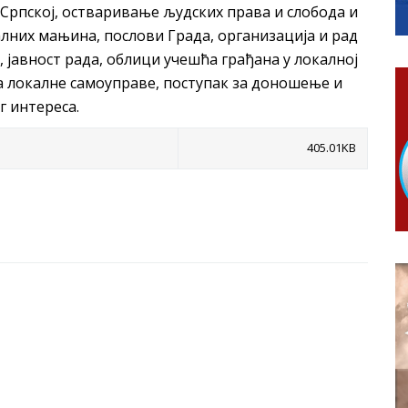
Српској, остваривање људских права и слобода и
гориво доступни од 13. марта до 15. новембра
них мањина, послови Града, организација и рад
КАРТИЦЕ
 јавност рада, облици учешћа грађана у локалној
 6. и 7. августа
а локалне самоуправе, поступак за доношење и
ера Ујић
г интереса.
405.01KB