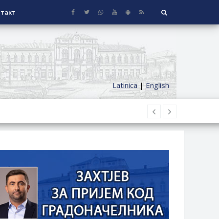
такт
Latinica
|
English
НАГРАДЕ
СЕОСКЕ КУЋЕ СА ОКУЋНИЦОМ НА
НИ БОРАЧКИ ДОДАТАК ЗА