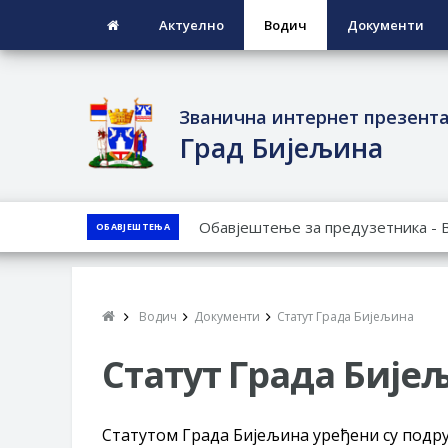
Актуелно
Водич
Документи
Званична интернет презент
Град Бијељина
ЈАВНИ ПОЗИВ ЗА ПРИЈАВУ НЕП
ОБАВЈЕШТЕЊА
ЈАВНИ КОНКУРС ЗА ДОДЈЕЛУ Б
ТЕРИТОРИЈИ ГРАДА БИЈЕЉИНА З
Обавјештење за предузетника - 
Водич
Документи
Статут Града Бијељина
ПРЕЛИМИНАРНA РАНГ ЛИСТA КА
ДЕМОБИЛИСАНЕ БОРЦЕ ВОЈСКЕ 
Статут Града Бије
СОЦИЈАЛНЕ ПОТРЕБЕ
Статутом Града Бијељина уређени су подру
Oд 27. јула пријем захтјева за н