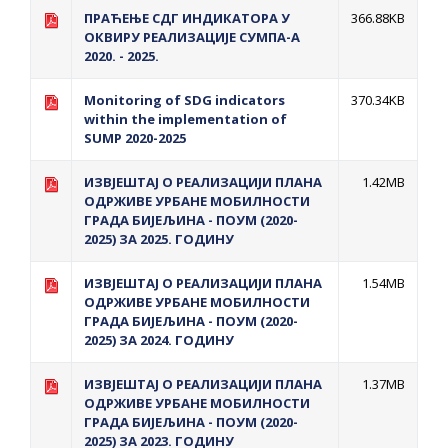
ПРЕЛИМИНАРНA РАНГ ЛИСТA
ПРАЋЕЊЕ СДГ ИНДИКАТОРА У
366.88KB
ОКВИРУ РЕАЛИЗАЦИЈЕ СУМПА-А
КАНДИДАТА КОЈИ СУ ОСТВАРИЛИ ПРАВО
2020. - 2025.
НА ГРАДСКИ МЈЕСЕЧНИ БОРАЧКИ
ДОДАТАК ЗА ДЕМОБИЛИСАНЕ БОРЦЕ
Monitoring of SDG indicators
370.34KB
within the implementation of
ВОЈСКЕ РЕПУБЛИКЕ СРПСКЕ У СТАЊУ
SUMP 2020-2025
СОЦИЈАЛНЕ ПОТРЕБЕ
ИЗВЈЕШТАЈ О РЕАЛИЗАЦИЈИ ПЛАНА
1.42MB
ОДРЖИВЕ УРБАНЕ МОБИЛНОСТИ
Oд 27. јула пријем захтјева за новчану
ГРАДА БИЈЕЉИНА - ПОУМ (2020-
помоћ за набавку школског прибора
2025) ЗА 2025. ГОДИНУ
основцима
ИЗВЈЕШТАЈ О РЕАЛИЗАЦИЈИ ПЛАНА
1.54MB
Обрасци захтјева за регресирано
ОДРЖИВЕ УРБАНЕ МОБИЛНОСТИ
гориво доступни од 13. марта до 15.
ГРАДА БИЈЕЉИНА - ПОУМ (2020-
2025) ЗА 2024. ГОДИНУ
новембра
Захтјев за издавање ПОНОСНЕ КАРТИЦЕ
ИЗВЈЕШТАЈ О РЕАЛИЗАЦИЈИ ПЛАНА
1.37MB
Обавјештење о забрани саобраћаја 6. и
ОДРЖИВЕ УРБАНЕ МОБИЛНОСТИ
ГРАДА БИЈЕЉИНА - ПОУМ (2020-
7. августа
2025) ЗА 2023. ГОДИНУ