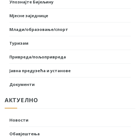
Упознајте Бијељину
Мјесне заједнице
Млади/образовање/спорт
Туризам
Привреда/пољопривреда
Јавна предузећа и установе
Документи
АКТУЕЛНО
Новости
Обавјештења