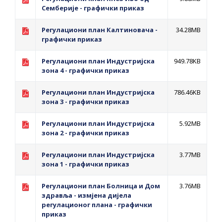
ПРЕЛИМИНАРНA РАНГ ЛИСТA
Семберије - графички приказ
КАНДИДАТА КОЈИ СУ ОСТВАРИЛИ ПРАВО
Регулациони план Калтиновача -
34.28MB
НА ГРАДСКИ МЈЕСЕЧНИ БОРАЧКИ
графички приказ
ДОДАТАК ЗА ДЕМОБИЛИСАНЕ БОРЦЕ
ВОЈСКЕ РЕПУБЛИКЕ СРПСКЕ У СТАЊУ
Регулациони план Индустријска
949.78KB
зона 4 - графички приказ
СОЦИЈАЛНЕ ПОТРЕБЕ
Регулациони план Индустријска
786.46KB
ЈАВНИ ПОЗИВ ЗА НАЈЉЕПШЕ УРЕЂЕНО
зона 3 - графички приказ
ДВОРИШТЕ ИНДИВИДУАЛНИХ
Регулациони план Индустријска
5.92MB
ДОМАЋИНСТАВА, ДВОРИШТЕ
зона 2 - графички приказ
ЗАЈЕДНИЦА ЕТАЖНИХ ВЛАСНИКА И ЈАВНИ
Регулациони план Индустријска
3.77MB
ПРОСТОР У МЈЕСНИМ ЗАЈЕДНИЦАМА НА
зона 1 - графички приказ
ТЕРИТОРИЈИ ГРАДА БИЈЕЉИНА
Обавјештење за предузетника - Гојко
Регулациони план Болница и Дом
3.76MB
здравља - измјена дијела
Богуновић
регулационог плана - графички
Oд 27. јула пријем захтјева за новчану
приказ