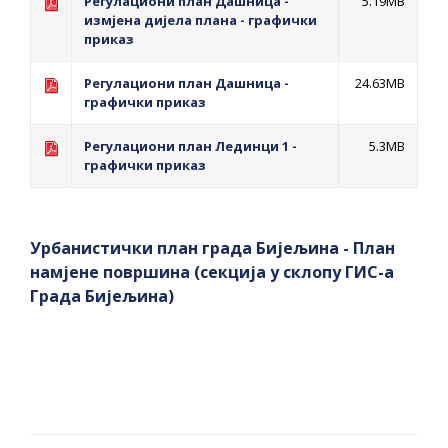
Регулациони план Дашница -
5.19MB
измјена дијела плана - графички
приказ
Регулациони план Дашница -
24.63MB
графички приказ
Регулациони план Лединци 1 -
5.3MB
графички приказ
Урбанистички план града Бијељина - План
намјене површина (секција у склопу ГИС-а
Града Бијељина)