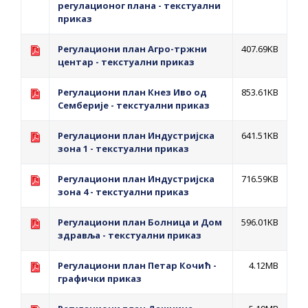
регулационог плана - текстуални
приказ
Регулациони план Агро-тржни
407.69KB
центар - текстуални приказ
Регулациони план Кнез Иво од
853.61KB
Семберије - текстуални приказ
Регулациони план Индустријска
641.51KB
зона 1 - текстуални приказ
Регулациони план Индустријска
716.59KB
зона 4 - текстуални приказ
Регулациони план Болница и Дом
596.01KB
здравља - текстуални приказ
Регулациони план Петар Кочић -
4.12MB
графички приказ