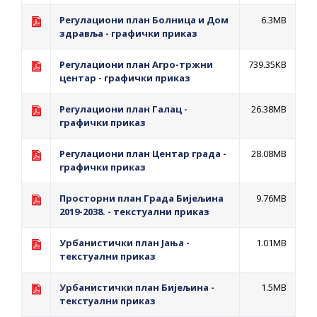
помоћ за набавку школског прибора
Регулациони план Болница и Дом
6.3MB
основцима
здравља - графички приказ
Обрасци захтјева за регресирано
гориво доступни од 13. марта до 15.
Регулациони план Агро-тржни
739.35KB
центар - графички приказ
новембра
Захтјев за издавање ПОНОСНЕ КАРТИЦЕ
Регулациони план Галац -
26.38MB
графички приказ
Обавјештење о забрани саобраћаја 6. и
7. августа
Регулациони план Центар града -
28.08MB
Обавјештење за предузетника - Вера
графички приказ
Ујић
Просторни план Града Бијељина
9.76MB
2019-2038. - текстуални приказ
Урбанистички план Јања -
1.01MB
текстуални приказ
Урбанистички план Бијељина -
1.5MB
текстуални приказ