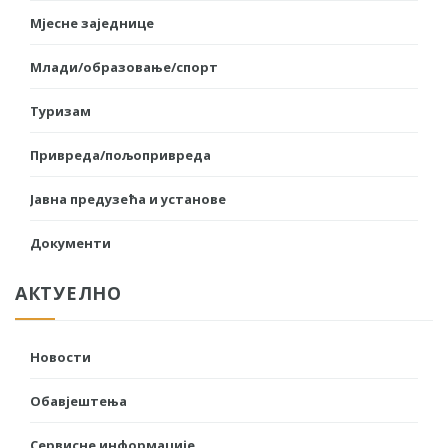
Мјесне заједнице
Млади/образовање/спорт
Туризам
Привреда/пољопривреда
Јавна предузећа и установе
Документи
АКТУЕЛНО
Новости
Обавјештења
Сервисне информације