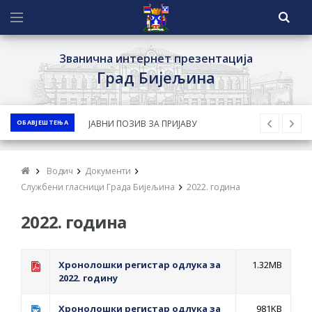
Званична интернет презентација
Град Бијељина
ОБАВЈЕШТЕЊА
ЈАВНИ ПОЗИВ ЗА ПРИЈАВУ
НЕПРОПИСНОГ ОДЛАГАЊА ОТПАДА УЗ
ДОДЈЕЛУ ФИНАНСИЈСКЕ НАГРАДЕ
Водич
Документи
ЈАВНИ КОНКУРС ЗА ДОДЈЕЛУ
Службени гласници Града Бијељина
2022. година
БЕСПОВРАТНИХ СРЕДСТАВА ЗА
2022. година
СУФИНАНСИРАЊЕ КУПОВИНЕ СЕОСКЕ
КУЋЕ СА ОКУЋНИЦОМ НА ТЕРИТОРИЈИ
ГРАДА БИЈЕЉИНА ЗА 2026. ГОДИНУ
Хронолошки регистар одлука за
1.32MB
2022. годину
Обавјештење за предузетника - Ненад
Нукић
Хронолошки регистар одлука за
981KB