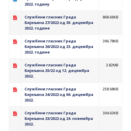
ПРЕЛИМИНАРНA РАНГ ЛИСТA
2022. годину
КАНДИДАТА КОЈИ СУ ОСТВАРИЛИ ПРАВО
Службени гласник Града
868.66KB
НА ГРАДСКИ МЈЕСЕЧНИ БОРАЧКИ
Бијељина 27/2022 од 30. децембра
ДОДАТАК ЗА ДЕМОБИЛИСАНЕ БОРЦЕ
2022. године
ВОЈСКЕ РЕПУБЛИКЕ СРПСКЕ У СТАЊУ
Службени гласник Града
396.78KB
СОЦИЈАЛНЕ ПОТРЕБЕ
Бијељина 26/2022 од 23. децембра
2022. године
Oд 27. јула пријем захтјева за новчану
Службени гласник Града
3.82MB
помоћ за набавку школског прибора
Бијељина 25/22 од 12. децембра
основцима
2022.
Обрасци захтјева за регресирано
Службени гласник Града
258.68KB
гориво доступни од 13. марта до 15.
Бијељина 24/2022 од 06. децембра
2022.
новембра
Захтјев за издавање ПОНОСНЕ КАРТИЦЕ
Службени гласник Града
304.63KB
Обавјештење о забрани саобраћаја 6. и
Бијељина 23/2022 од 24. новембра
2022.
7. августа