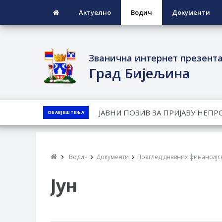
Актуелно
Водич
Документи
Званична интернет презент
Град Бијељина
ЈАВНИ КОНКУРС ЗА ДОДЈЕЛУ Б
ОБАВЈЕШТЕЊА
ТЕРИТОРИЈИ ГРАДА БИЈЕЉИНА З
Обавјештење за предузетника - 
ПРЕЛИМИНАРНA РАНГ ЛИСТA КА
Водич
Документи
Преглед дневних финансијск
ДЕМОБИЛИСАНЕ БОРЦЕ ВОЈСКЕ 
СОЦИЈАЛНЕ ПОТРЕБЕ
Јун
Обрасци захтјева за регресирано 
Захтјев за издавање ПОНОСНЕ 