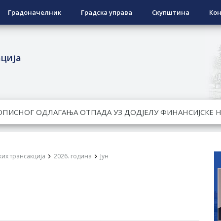
Градоначелник
Градска управа
Скупштина
Кон
ација
ЕСПОВРАТНИХ СРЕДСТАВА ЗА СУФИНАНСИРАЊЕ КУПОВИНЕ 
А 2026. ГОДИНУ
Ненад Нукић
НДИДАТА КОЈИ СУ ОСТВАРИЛИ ПРАВО НА ГРАДСКИ МЈЕСЕЧ
их трансакција
2026. година
Јун
РЕПУБЛИКЕ СРПСКЕ У СТАЊУ
гориво доступни од 13. марта до 15. новембра
КАРТИЦЕ