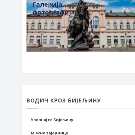
Галерија
фотографија
ВОДИЧ КРОЗ БИЈЕЉИНУ
Упознајте Бијељину
Мјесне заједнице