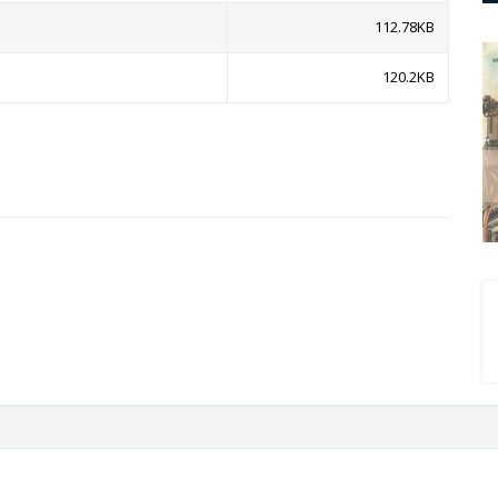
112.78KB
120.2KB