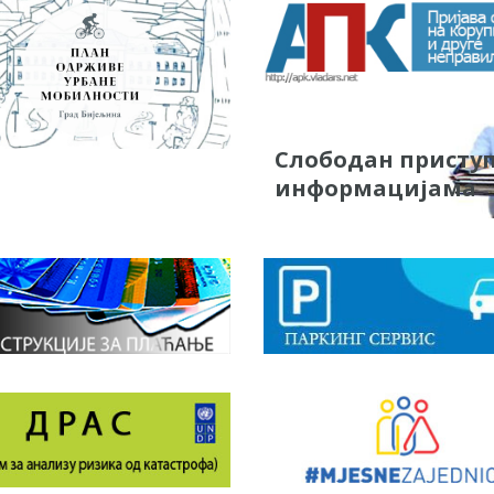
Слободан присту
информацијама