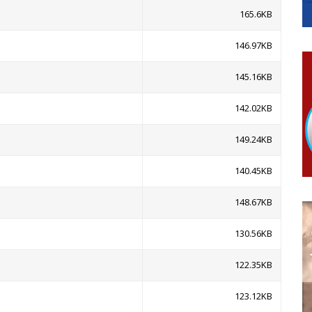
ера Ујић
165.6KB
РОПИСНОГ ОДЛАГАЊА ОТПАДА УЗ ДОДЈЕЛУ ФИНАНСИЈСКЕ 
146.97KB
145.16KB
142.02KB
149.24KB
140.45KB
148.67KB
130.56KB
122.35KB
123.12KB