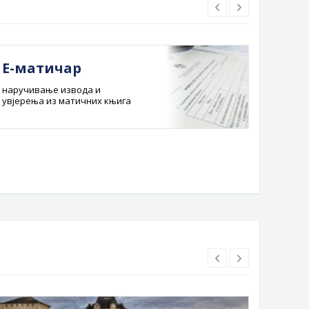
Е-матичар
Док
наручивање извода и
Службе
увјерења из матичних књига
Буџет 
Планска