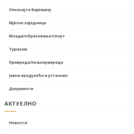
Упознајте Бијељину
Мјесне заједнице
Млади/образовање/спорт
Туризам
Привреда/пољопривреда
Јавна предузећа и установе
Документи
АКТУЕЛНО
Новости