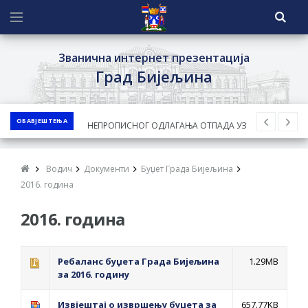
Званична интернет презентација
Град Бијељина
ОБАВЈЕШТЕЊА
ЈАВНИ КОНКУРС ЗА ДОДЈЕЛУ
БЕСПОВРАТНИХ СРЕДСТАВА ЗА
СУФИНАНСИРАЊЕ КУПОВИНЕ СЕОСКЕ
Водич
Документи
Буџет Града Бијељина
КУЋЕ СА ОКУЋНИЦОМ НА ТЕРИТОРИЈИ
2016. година
ГРАДА БИЈЕЉИНА ЗА 2026. ГОДИНУ
2016. година
Обавјештење за предузетника - Ненад
Нукић
ПРЕЛИМИНАРНA РАНГ ЛИСТA
Ребаланс буџета Града Бијељина
1.29MB
за 2016. годину
КАНДИДАТА КОЈИ СУ ОСТВАРИЛИ ПРАВО
НА ГРАДСКИ МЈЕСЕЧНИ БОРАЧКИ
Извјештај о извршењу буџета за
657.77KB