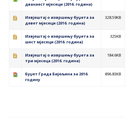
ДОДАТАК ЗА ДЕМОБИЛИСАНЕ БОРЦЕ
дванаест мјесеци (2016. година)
ВОЈСКЕ РЕПУБЛИКЕ СРПСКЕ У СТАЊУ
Извјештај о извршењу буџета за
328.59KB
СОЦИЈАЛНЕ ПОТРЕБЕ
девет мјесеци (2016. година)
ЈАВНИ ПОЗИВ ЗА НАЈЉЕПШЕ УРЕЂЕНО
Извјештај о извршењу буџета за
325KB
шест мјесеци (2016. година)
ДВОРИШТЕ ИНДИВИДУАЛНИХ
ДОМАЋИНСТАВА, ДВОРИШТЕ
Извјештај о извршењу буџета за
184.6KB
ЗАЈЕДНИЦА ЕТАЖНИХ ВЛАСНИКА И ЈАВНИ
три мјесеца (2016. година)
ПРОСТОР У МЈЕСНИМ ЗАЈЕДНИЦАМА НА
Буџет Града Бијељина за 2016.
896.83KB
ТЕРИТОРИЈИ ГРАДА БИЈЕЉИНА
годину
Обавјештење за предузетника - Гојко
Богуновић
Oд 27. јула пријем захтјева за новчану
помоћ за набавку школског прибора
основцима
Обрасци захтјева за регресирано