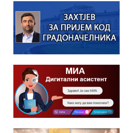
гориво доступни од 13. марта до 15.
новембра
Захтјев за издавање ПОНОСНЕ КАРТИЦЕ
Обавјештење за предузетника - Вера
Ујић
ЈАВНИ ПОЗИВ ЗА ПРИЈАВУ
НЕПРОПИСНОГ ОДЛАГАЊА ОТПАДА УЗ
ДОДЈЕЛУ ФИНАНСИЈСКЕ НАГРАДЕ