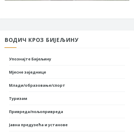
ВОДИЧ КРОЗ БИЈЕЉИНУ
Упознајте Бијељину
Мјесне заједнице
Млади/образовање/спорт
Туризам
Привреда/пољопривреда
Јавна предузећа и установе