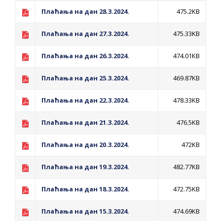
ПРЕЛИМИНАРНA РАНГ ЛИСТA
Плаћања на дан 28.3.2024.
475.2KB
КАНДИДАТА КОЈИ СУ ОСТВАРИЛИ ПРАВО
НА ГРАДСКИ МЈЕСЕЧНИ БОРАЧКИ
Плаћања на дан 27.3.2024.
475.33KB
ДОДАТАК ЗА ДЕМОБИЛИСАНЕ БОРЦЕ
Плаћања на дан 26.3.2024.
474.01KB
ВОЈСКЕ РЕПУБЛИКЕ СРПСКЕ У СТАЊУ
СОЦИЈАЛНЕ ПОТРЕБЕ
Плаћања на дан 25.3.2024.
469.87KB
Oд 27. јула пријем захтјева за новчану
Плаћања на дан 22.3.2024.
478.33KB
помоћ за набавку школског прибора
Плаћања на дан 21.3.2024.
476.5KB
основцима
Обрасци захтјева за регресирано
Плаћања на дан 20.3.2024.
472KB
гориво доступни од 13. марта до 15.
Плаћања на дан 19.3.2024.
482.77KB
новембра
Захтјев за издавање ПОНОСНЕ КАРТИЦЕ
Плаћања на дан 18.3.2024.
472.75KB
Обавјештење о забрани саобраћаја 6. и
7. августа
Плаћања на дан 15.3.2024.
474.69KB