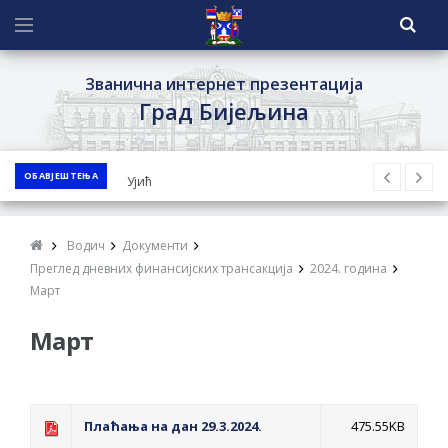
Званична интернет презентација
Град Бијељина
ОБАВЈЕШТЕЊА
ЈАВНИ ПОЗИВ ЗА ПРИЈАВУ
НЕПРОПИСНОГ ОДЛАГАЊА ОТПАДА УЗ
ДОДЈЕЛУ ФИНАНСИЈСКЕ НАГРАДЕ
Водич
Документи
ЈАВНИ КОНКУРС ЗА ДОДЈЕЛУ
Преглед дневних финансијских трансакција
2024. година
БЕСПОВРАТНИХ СРЕДСТАВА ЗА
Март
СУФИНАНСИРАЊЕ КУПОВИНЕ СЕОСКЕ
Март
КУЋЕ СА ОКУЋНИЦОМ НА ТЕРИТОРИЈИ
ГРАДА БИЈЕЉИНА ЗА 2026. ГОДИНУ
Обавјештење за предузетника - Ненад
Плаћања на дан 29.3.2024.
475.55KB
Нукић