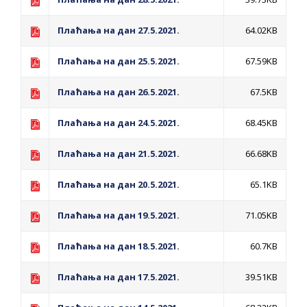
ДОДАТАК ЗА ДЕМОБИЛИСАНЕ БОРЦЕ
ВОЈСКЕ РЕПУБЛИКЕ СРПСКЕ У СТАЊУ
Плаћања на дан 27.5.2021.
64.02KB
СОЦИЈАЛНЕ ПОТРЕБЕ
Плаћања на дан 25.5.2021.
67.59KB
Обрасци захтјева за регресирано
Плаћања на дан 26.5.2021.
67.5KB
гориво доступни од 13. марта до 15.
новембра
Плаћања на дан 24.5.2021.
68.45KB
Захтјев за издавање ПОНОСНЕ КАРТИЦЕ
Плаћања на дан 21.5.2021.
66.68KB
Обавјештење за предузетника - Вера
Ујић
Плаћања на дан 20.5.2021.
65.1KB
ЈАВНИ ПОЗИВ ЗА ПРИЈАВУ
Плаћања на дан 19.5.2021.
НЕПРОПИСНОГ ОДЛАГАЊА ОТПАДА УЗ
71.05KB
ДОДЈЕЛУ ФИНАНСИЈСКЕ НАГРАДЕ
Плаћања на дан 18.5.2021.
60.7KB
Плаћања на дан 17.5.2021.
39.51KB