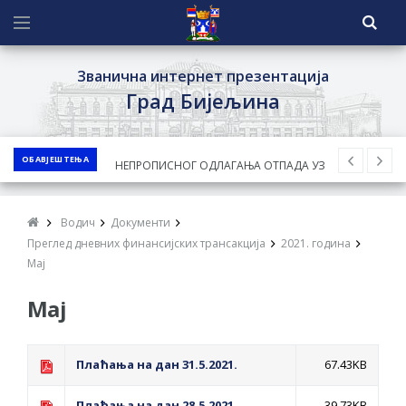
Званична интернет презентација
Град Бијељина
ОБАВЈЕШТЕЊА
ЈАВНИ КОНКУРС ЗА ДОДЈЕЛУ
БЕСПОВРАТНИХ СРЕДСТАВА ЗА
СУФИНАНСИРАЊЕ КУПОВИНЕ СЕОСКЕ
Водич
Документи
КУЋЕ СА ОКУЋНИЦОМ НА ТЕРИТОРИЈИ
Преглед дневних финансијских трансакција
2021. година
ГРАДА БИЈЕЉИНА ЗА 2026. ГОДИНУ
Мај
Обавјештење за предузетника - Ненад
Мај
Нукић
ПРЕЛИМИНАРНA РАНГ ЛИСТA
Плаћања на дан 31.5.2021.
КАНДИДАТА КОЈИ СУ ОСТВАРИЛИ ПРАВО
67.43KB
НА ГРАДСКИ МЈЕСЕЧНИ БОРАЧКИ
Плаћања на дан 28.5.2021.
39.73KB