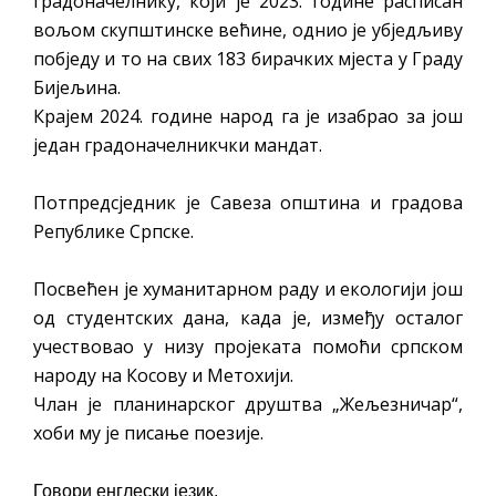
градоначелнику, који је 2023. године расписан
вољом скупштинске већине, однио је убједљиву
побједу и то на свих 183 бирачких мјеста у Граду
Бијељина.
Крајем 2024. године народ га је изабрао за још
један градоначелникчки мандат.
Потпредсједник је Савеза општина и градова
Републике Српске.
Посвећен је хуманитарном раду и екологији још
од студентских дана, када је, између осталог
учествовао у низу пројеката помоћи српском
народу на Косову и Метохији.
Члан је планинарског друштва „Жељезничар“,
хоби му је писање поезије.
Говори енглески језик.