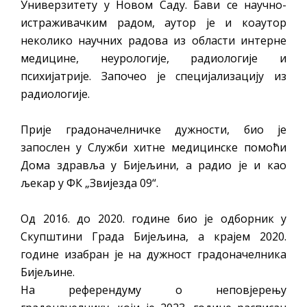
Универзитету у Новом Саду. Бави се научно-
истраживачким радом, аутор је и коаутор
неколико научних радова из области интерне
медицине, неурологије, радиологије и
психијатрије. Започео је специјализацију из
радиологије.
Прије градоначелничке дужности, био је
запослен у Служби хитне медицинске помоћи
Дома здравља у Бијељини, а радио је и као
љекар у ФК „Звијезда 09“.
Од 2016. до 2020. године био је одборник у
Скупштини Града Бијељина, а крајем 2020.
године изабран је на дужност градоначелника
Бијељине.
На референдуму о неповјерењу