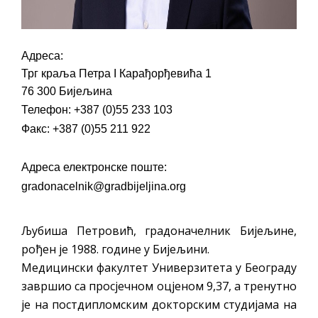
Обавјештење за предузетника - Вера
Ујић
Адреса:
Трг краља Петра I Карађорђевића 1
76 300 Бијељина
Телефон: +387 (0)55 233 103
Факс: +387 (0)55 211 922
Адреса електронске поште:
gradonacelnik@gradbijeljina.org
Љубиша Петровић, градоначелник Бијељине,
рођен је 1988. године у Бијељини.
Медицински факултет Универзитета у Београду
завршио са просјечном оцјеном 9,37, а тренутно
је на постдипломским докторским студијама на