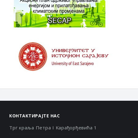
КОНТАКТИРАЈТЕ НАС
Трг краља Петра I Карађорђевића 1