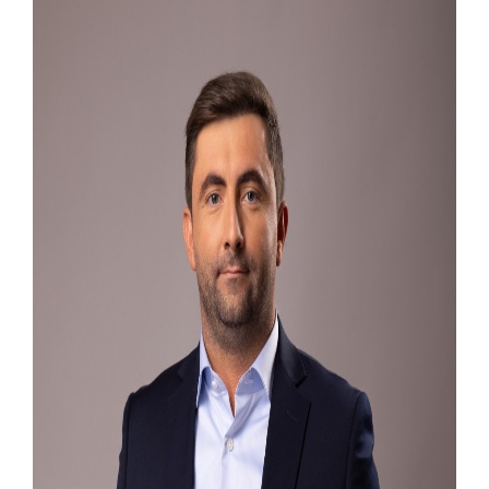
ПРЕЛИМИНАРНA РАНГ ЛИСТA
КАНДИДАТА КОЈИ СУ ОСТВАРИЛИ ПРАВО
НА ГРАДСКИ МЈЕСЕЧНИ БОРАЧКИ
ДОДАТАК ЗА ДЕМОБИЛИСАНЕ БОРЦЕ
ВОЈСКЕ РЕПУБЛИКЕ СРПСКЕ У СТАЊУ
СОЦИЈАЛНЕ ПОТРЕБЕ
Oд 27. јула пријем захтјева за новчану
помоћ за набавку школског прибора
основцима
Обрасци захтјева за регресирано
гориво доступни од 13. марта до 15.
новембра
Захтјев за издавање ПОНОСНЕ КАРТИЦЕ
Обавјештење о забрани саобраћаја 6. и
7. августа