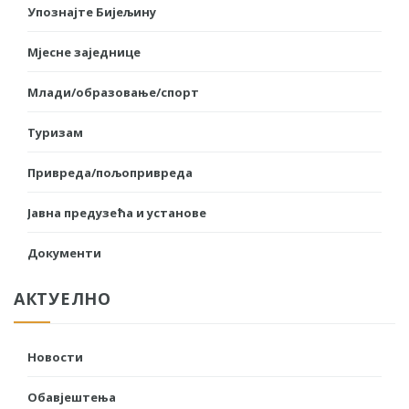
Упознајте Бијељину
Мјесне заједнице
Млади/образовање/спорт
Туризам
Привреда/пољопривреда
Јавна предузећа и установе
Документи
АКТУЕЛНО
Новости
Обавјештења