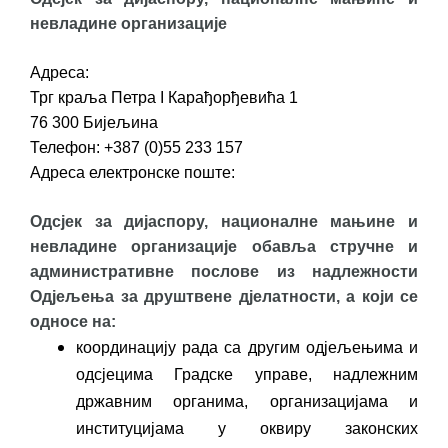
ПРЕЛИМИНАРНA РАНГ ЛИСТA
невладине организације
КАНДИДАТА КОЈИ СУ ОСТВАРИЛИ ПРАВО
НА ГРАДСКИ МЈЕСЕЧНИ БОРАЧКИ
Адреса:
ДОДАТАК ЗА ДЕМОБИЛИСАНЕ БОРЦЕ
Трг краља Петра I Карађорђевића 1
ВОЈСКЕ РЕПУБЛИКЕ СРПСКЕ У СТАЊУ
76 300 Бијељина
Телефон: +387 (0)55 233 157
СОЦИЈАЛНЕ ПОТРЕБЕ
Адреса електронске поште:
Обрасци захтјева за регресирано
Одсјек за дијаспору, националне мањине и
гориво доступни од 13. марта до 15.
невладине организације обавља стручне и
новембра
административне послове из надлежности
Захтјев за издавање ПОНОСНЕ КАРТИЦЕ
Одјељења за друштвене дјелатности, а који се
Обавјештење о забрани саобраћаја 6. и
односе на:
7. августа
координацију рада са другим одјељењима и
Обавјештење за предузетника - Вера
одсјецима Градске управе, надлежним
Ујић
државним органима, организацијама и
институцијама у оквиру законских