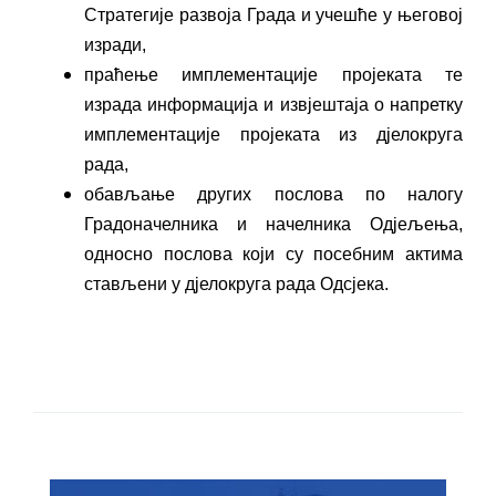
Стратегије развоја Града и учешће у његовој
изради,
праћење имплементације пројеката те
израда информација и извјештаја о напретку
имплементације пројеката из дјелокруга
рада,
обављање других послова по налогу
Градоначелника и начелника Одјељења,
односно послова који су посебним актима
стављени у дјелокруга рада Одсјека.