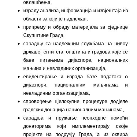
овлашћења,
израду анализа, информација и извјештаја из
области за који је надлежан,
припрему и обраду материјала за сједнице
Скупштине Града,
сарадњу са надлежним службама на нивоу
државе, ентитета, општина и градова које се
баве питањима дијаспоре, националних
мањина и невладиних организација,
евидентирање и израда базе података о
дијаспори, националним мањинама и
невладиним организацијама,
спровођење цјелокупне процедуре додјеле
градских донација националним мањинама,
сарадња и пружање неопходне помоћи
донаторима који имплементирају своје
пројекте на подручју Града, а из оквира