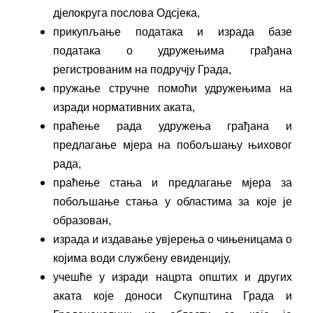
дјелокруга послова Одсјека,
прикупљање података и израда базе
података о удружењима грађана
регистрованим на подручју Града,
пружање стручне помоћи удружењима на
изради нормативних аката,
праћење рада удружења грађана и
предлагање мјера на побољшању њиховог
рада,
праћење стања и предлагање мјера за
побољшање стања у областима за које је
образован,
израда и издавање увјерења о чињеницама о
којима води службену евиденцију,
учешће у изради нацрта општих и других
аката које доноси Скупштина Града и