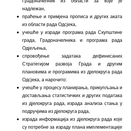
Градоначелник из области за које је
надлежан,
праћење и примјена прописа и других аката
из области рада Одсјека,
учешће у изради програма рада Скупштине
града, Градоначелника и програма рада
Одјељења,
спровођење задатака дефинисаних
Стратегијом развоја Града и другим
плановима и програмима из дјелокруга рада
Одсјека, а нарочито:
учешће у процесу планирања, прикупљања и
достављања статистичких и других података
из дјелокруга рада, израда анализа стања у
подручјима из дјелокруга рада,
израда информација из дјелокруга рада које
су потребне за израду плана имплементације