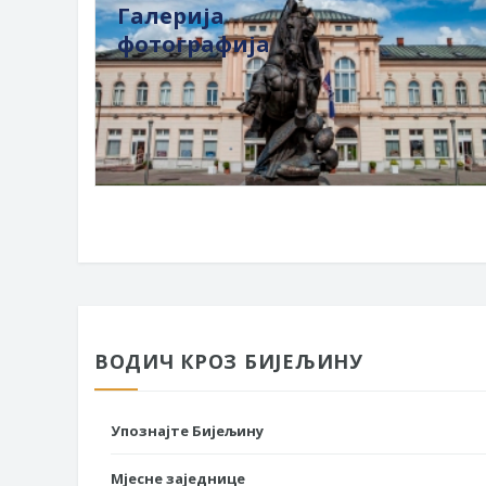
Галерија
фотографија
ВОДИЧ КРОЗ БИЈЕЉИНУ
Упознајте Бијељину
Мјесне заједнице