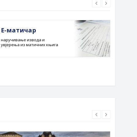
Е-матичар
Док
наручивање извода и
Службе
увјерења из матичних књига
Буџет 
Планска