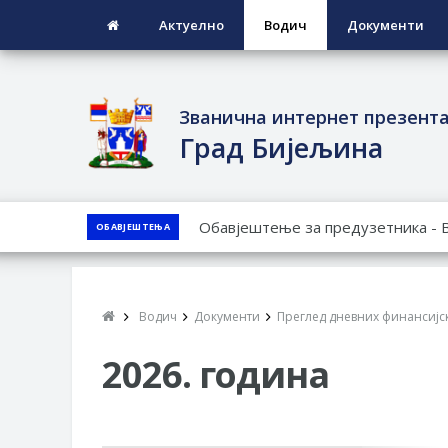
Актуелно
Водич
Документи
Званична интернет презент
Град Бијељина
ЈАВНИ ПОЗИВ ЗА ПРИЈАВУ НЕП
ОБАВЈЕШТЕЊА
ЈАВНИ КОНКУРС ЗА ДОДЈЕЛУ Б
ТЕРИТОРИЈИ ГРАДА БИЈЕЉИНА З
Обавјештење за предузетника - 
Водич
Документи
Преглед дневних финансијск
ПРЕЛИМИНАРНA РАНГ ЛИСТA КА
ДЕМОБИЛИСАНЕ БОРЦЕ ВОЈСКЕ 
2026. година
СОЦИЈАЛНЕ ПОТРЕБЕ
Обрасци захтјева за регресирано 