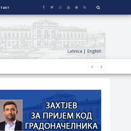
такт
Latinica
|
English
НАГРАДЕ
СЕОСКЕ КУЋЕ СА ОКУЋНИЦОМ НА
НИ БОРАЧКИ ДОДАТАК ЗА