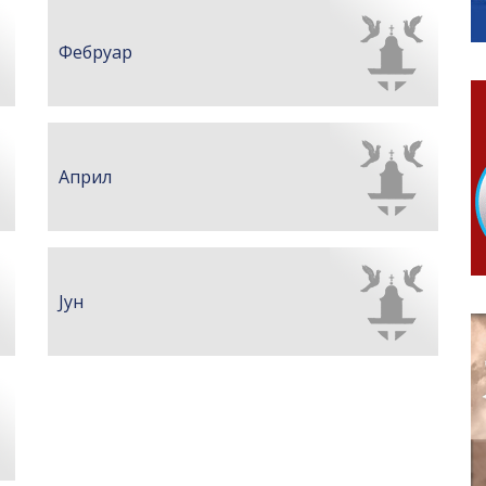
КАРТИЦЕ
 6. и 7. августа
Фебруар
ера Ујић
Април
Јун