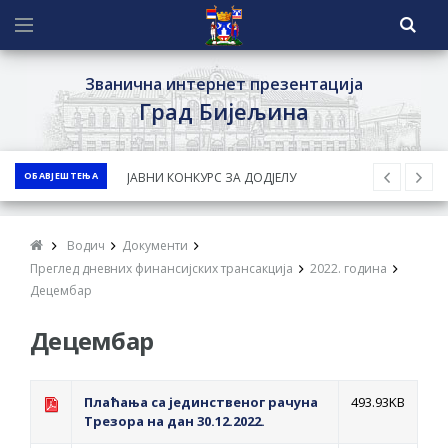
Званична интернет презентација
Град Бијељина
ОБАВЈЕШТЕЊА
ЈАВНИ КОНКУРС ЗА ДОДЈЕЛУ
БЕСПОВРАТНИХ СРЕДСТАВА ЗА
СУФИНАНСИРАЊЕ КУПОВИНЕ СЕОСКЕ
Водич
Документи
КУЋЕ СА ОКУЋНИЦОМ НА ТЕРИТОРИЈИ
Преглед дневних финансијских трансакција
2022. година
ГРАДА БИЈЕЉИНА ЗА 2026. ГОДИНУ
Децембар
Обавјештење за предузетника - Ненад
Децембар
Нукић
ПРЕЛИМИНАРНA РАНГ ЛИСТA
Плаћања са јединственог рачуна
КАНДИДАТА КОЈИ СУ ОСТВАРИЛИ ПРАВО
493.93KB
Трезора на дан 30.12.2022.
НА ГРАДСКИ МЈЕСЕЧНИ БОРАЧКИ