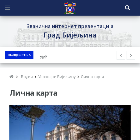
Званична интернет презентација
Град Бијељина
ОБАВЈЕШТЕЊА
ЈАВНИ ПОЗИВ ЗА ПРИЈАВУ
НЕПРОПИСНОГ ОДЛАГАЊА ОТПАДА УЗ
ДОДЈЕЛУ ФИНАНСИЈСКЕ НАГРАДЕ
Водич
Упознајте Бијељину
Лична карта
ЈАВНИ КОНКУРС ЗА ДОДЈЕЛУ
Лична карта
БЕСПОВРАТНИХ СРЕДСТАВА ЗА
СУФИНАНСИРАЊЕ КУПОВИНЕ СЕОСКЕ
КУЋЕ СА ОКУЋНИЦОМ НА ТЕРИТОРИЈИ
ГРАДА БИЈЕЉИНА ЗА 2026. ГОДИНУ
Обавјештење за предузетника - Ненад
Нукић