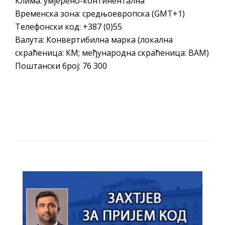
Клима: умјерено-континентална
Временска зона: средњоевропска (GMT+1)
Телефонски код: +387 (0)55
Валута: Конвертибилна марка (локална
скраћеница: КМ; међународна скраћеница: BAM)
Поштански број: 76 300