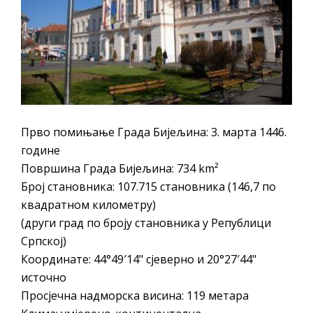
ПРЕЛИМИНАРНA РАНГ ЛИСТA
КАНДИДАТА КОЈИ СУ ОСТВАРИЛИ ПРАВО
НА ГРАДСКИ МЈЕСЕЧНИ БОРАЧКИ
ДОДАТАК ЗА ДЕМОБИЛИСАНЕ БОРЦЕ
ВОЈСКЕ РЕПУБЛИКЕ СРПСКЕ У СТАЊУ
СОЦИЈАЛНЕ ПОТРЕБЕ
Прво помињање Града Бијељина: 3. марта 1446.
Обрасци захтјева за регресирано
године
гориво доступни од 13. марта до 15.
Површина Града Бијељина: 734 km²
новембра
Број становника: 107.715 становника (146,7 по
Захтјев за издавање ПОНОСНЕ КАРТИЦЕ
квадратном километру)
Обавјештење о забрани саобраћаја 6. и
(други град по броју становника у Републици
7. августа
Српској)
Координате: 44°49′14" сјеверно и 20°27′44"
Обавјештење за предузетника - Вера
источно
Ујић
Просјечна надморска висина: 119 метара