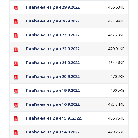
ПРЕЛИМИНАРНA РАНГ ЛИСТA
Плаћања на дан 29.9.2022.
486.63KB
КАНДИДАТА КОЈИ СУ ОСТВАРИЛИ ПРАВО
НА ГРАДСКИ МЈЕСЕЧНИ БОРАЧКИ
Плаћања на дан 26.9.2022.
473.98KB
ДОДАТАК ЗА ДЕМОБИЛИСАНЕ БОРЦЕ
Плаћања на дан 23.9.2022.
487.73KB
ВОЈСКЕ РЕПУБЛИКЕ СРПСКЕ У СТАЊУ
СОЦИЈАЛНЕ ПОТРЕБЕ
Плаћања на дан 22.9.2022.
479.91KB
Обрасци захтјева за регресирано
Плаћања на дан 21.9.2022.
464.46KB
гориво доступни од 13. марта до 15.
Плаћања на дан 20.9.2022.
470.7KB
новембра
Захтјев за издавање ПОНОСНЕ КАРТИЦЕ
Плаћања на дан 19.9.2022.
490.5KB
Обавјештење о забрани саобраћаја 6. и
Плаћања на дан 16.9.2022.
475.34KB
7. августа
Обавјештење за предузетника - Вера
Плаћања на дан 15.9..2022.
466.75KB
Ујић
Плаћања на дан 14.9.2022.
479.75KB