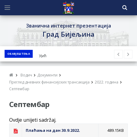
Званична интернет презентација
Град Бијељина
ОБАВЈЕШТЕЊА
ЈАВНИ ПОЗИВ ЗА ПРИЈАВУ
НЕПРОПИСНОГ ОДЛАГАЊА ОТПАДА УЗ
ДОДЈЕЛУ ФИНАНСИЈСКЕ НАГРАДЕ
Водич
Документи
ЈАВНИ КОНКУРС ЗА ДОДЈЕЛУ
Преглед дневних финансијских трансакција
2022. година
БЕСПОВРАТНИХ СРЕДСТАВА ЗА
Септембар
СУФИНАНСИРАЊЕ КУПОВИНЕ СЕОСКЕ
Септембар
КУЋЕ СА ОКУЋНИЦОМ НА ТЕРИТОРИЈИ
ГРАДА БИЈЕЉИНА ЗА 2026. ГОДИНУ
Ovdje unijeti sadržaj.
Обавјештење за предузетника - Ненад
Плаћања на дан 30.9.2022.
489.15KB
Нукић