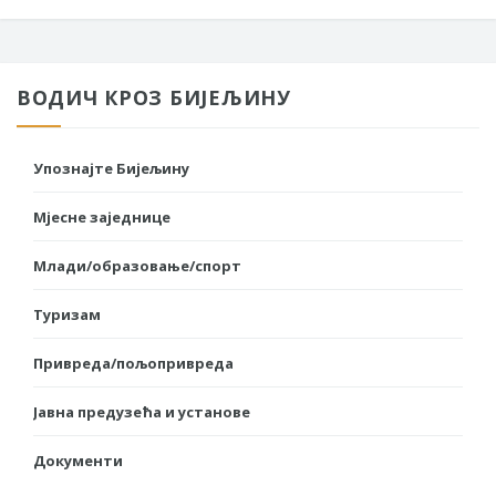
ВОДИЧ КРОЗ БИЈЕЉИНУ
Упознајте Бијељину
Мјесне заједнице
Млади/образовање/спорт
Туризам
Привреда/пољопривреда
Јавна предузећа и установе
Документи