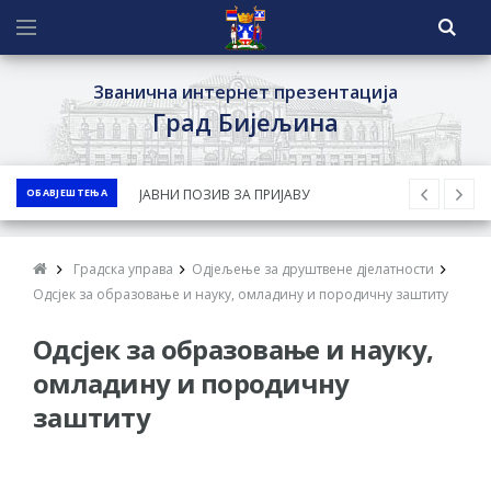
Званична интернет презентација
Град Бијељина
ОБАВЈЕШТЕЊА
ЈАВНИ ПОЗИВ ЗА ПРИЈАВУ
НЕПРОПИСНОГ ОДЛАГАЊА ОТПАДА УЗ
ДОДЈЕЛУ ФИНАНСИЈСКЕ НАГРАДЕ
Градска управа
Одјељење за друштвене дјелатности
ЈАВНИ КОНКУРС ЗА ДОДЈЕЛУ
Одсјек за образовање и науку, омладину и породичну заштиту
БЕСПОВРАТНИХ СРЕДСТАВА ЗА
Одсјек за образовање и науку,
СУФИНАНСИРАЊЕ КУПОВИНЕ СЕОСКЕ
омладину и породичну
КУЋЕ СА ОКУЋНИЦОМ НА ТЕРИТОРИЈИ
заштиту
ГРАДА БИЈЕЉИНА ЗА 2026. ГОДИНУ
Обавјештење за предузетника - Ненад
Нукић