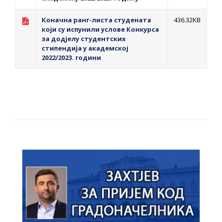
Коначна ранг-листа студената
436.32KB
који су испунили услове Конкурса
за додјелу студентских
стипендија у академској
2022/2023. години