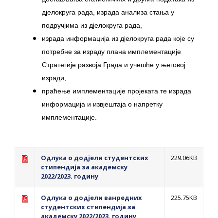
дјелокруга рада, израда анализа стања у
подручјима из дјелокруга рада,
израда информација из дјелокруга рада које су
потребне за израду плана имплементације
Стратегије развоја Града и учешће у његовој
изради,
праћење имплементације пројеката те израда
информација и извјештаја о напретку
имплементације.
Одлука о додјели студентских
229.06KB
стипендија за академску
2022/2023. годину
Одлука о додјели ванредних
225.75KB
студентских стипендија за
академску 2022/2023. годину