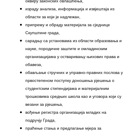
оквиру законских овлашћења,
помоћ за набавку школског прибора
израду анализа, информација и извјештаја из
основцима
области за који је надлежан,
Обрасци захтјева за регресирано
припрему и обраду материјала за сједнице
гориво доступни од 13. марта до 15.
Скупштине града,
новембра
сарадњу са установама из области образовања и
Захтјев за издавање ПОНОСНЕ КАРТИЦЕ
науке, породичне заштите и омладинским
Обавјештење о забрани саобраћаја 6. и
организацијама у остваривању њихових права и
7. августа
обавеза,
Обавјештење за предузетника - Вера
обављање стручних и управно-правних послова у
Ујић
првостепеном поступку доношења рјешења о
студентским стипендијама и материјалним
трошковима средњих школа као и уговора који су
везани за рјешења,
вођење регистра организација младих на
подручју Града,
праћење стања и предлагање мјера за