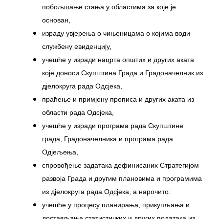
побољшање стања у областима за које је
основан,
израду увјерења о чињеницама о којима води
службену евиденцију,
учешће у изради нацрта општих и других аката
које доноси Скупштина Града и Градоначелник из
дјелокруга рада Одсјека,
праћење и примјену прописа и других аката из
области рада Одсјека,
учешће у изради програма рада Скупштине
града, Градоначелника и програма рада
Одјељења,
спровођење задатака дефинисаних Стратегијом
развоја Града и другим плановима и програмима
из дјелокруга рада Одсјека, а нарочито:
учешће у процесу планирања, прикупљања и
достављања статистичких и других података из