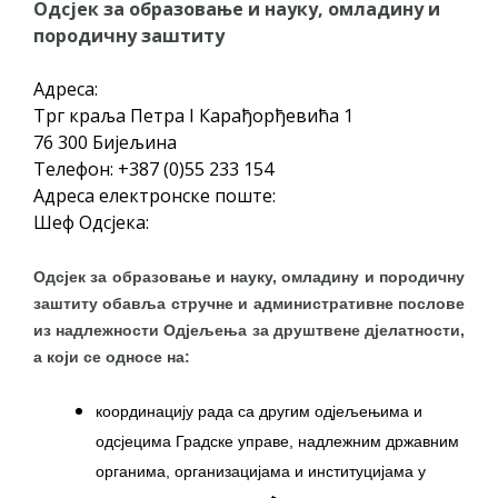
Одсјек за образовање и науку, омладину и
ПРЕЛИМИНАРНA РАНГ ЛИСТA
породичну заштиту
КАНДИДАТА КОЈИ СУ ОСТВАРИЛИ ПРАВО
НА ГРАДСКИ МЈЕСЕЧНИ БОРАЧКИ
Адреса:
ДОДАТАК ЗА ДЕМОБИЛИСАНЕ БОРЦЕ
Трг краља Петра I Карађорђевића 1
ВОЈСКЕ РЕПУБЛИКЕ СРПСКЕ У СТАЊУ
76 300 Бијељина
СОЦИЈАЛНЕ ПОТРЕБЕ
Телефон: +387 (0)55 233 154
Адреса електронске поште:
Шеф Одсјека:
ЈАВНИ ПОЗИВ ЗА НАЈЉЕПШЕ УРЕЂЕНО
ДВОРИШТЕ ИНДИВИДУАЛНИХ
Одсјек за образовање и науку, омладину и породичну
ДОМАЋИНСТАВА, ДВОРИШТЕ
заштиту обавља стручне и административне послове
ЗАЈЕДНИЦА ЕТАЖНИХ ВЛАСНИКА И ЈАВНИ
из надлежности Одјељења за друштвене дјелатности,
ПРОСТОР У МЈЕСНИМ ЗАЈЕДНИЦАМА НА
а који се односе на:
ТЕРИТОРИЈИ ГРАДА БИЈЕЉИНА
Обавјештење за предузетника - Гојко
координацију рада са другим одјељењима и
одсјецима Градске управе, надлежним државним
Богуновић
органима, организацијама и институцијама у
Oд 27. јула пријем захтјева за новчану