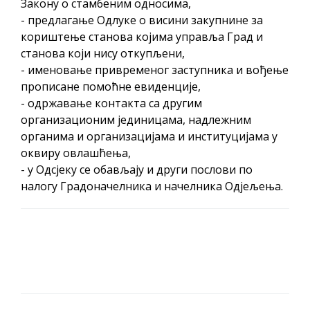
Закону о стамбеним односима,
- предлагање Одлуке о висини закупнине за
кориштење станова којима управља Град и
станова који нису откупљени,
- именовање привременог заступника и вођење
прописане помоћне евиденције,
- одржавање контакта са другим
организационим јединицама, надлежним
органима и организацијама и институцијама у
оквиру овлашћења,
- у Одсјеку се обављају и други послови по
налогу Градоначелника и начелника Одјељења.