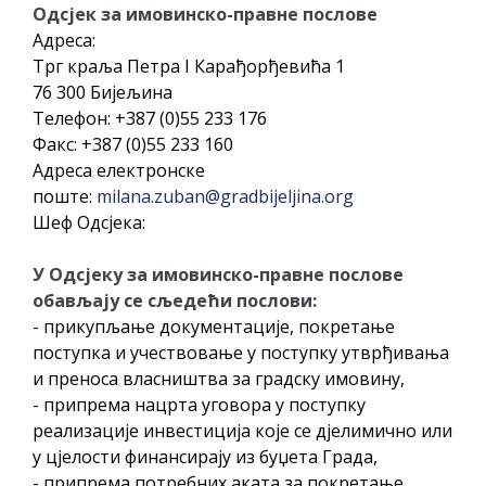
ДОДАТАК ЗА ДЕМОБИЛИСАНЕ БОРЦЕ
Одсјек за имовинско-правне послове
Адреса:
ВОЈСКЕ РЕПУБЛИКЕ СРПСКЕ У СТАЊУ
Трг краља Петра I Карађорђевића 1
СОЦИЈАЛНЕ ПОТРЕБЕ
76 300 Бијељина
Телефон: +387 (0)55 233 176
Обрасци захтјева за регресирано
Факс: +387 (0)55 233 160
гориво доступни од 13. марта до 15.
Адреса електронске
новембра
поште:
milana.zuban@gradbijeljina.org
Захтјев за издавање ПОНОСНЕ КАРТИЦЕ
Шеф Одсјека:
Обавјештење за предузетника - Вера
У Одсјеку за имовинско-правне послове
Ујић
обављају се сљедећи послови:
ЈАВНИ ПОЗИВ ЗА ПРИЈАВУ
- прикупљање документације, покретање
НЕПРОПИСНОГ ОДЛАГАЊА ОТПАДА УЗ
поступка и учествовање у поступку утврђивања
ДОДЈЕЛУ ФИНАНСИЈСКЕ НАГРАДЕ
и преноса власништва за градску имовину,
- припрема нацрта уговора у поступку
реализације инвестиција које се дјелимично или
у цјелости финансирају из буџета Града,
- припрема потребних аката за покретање