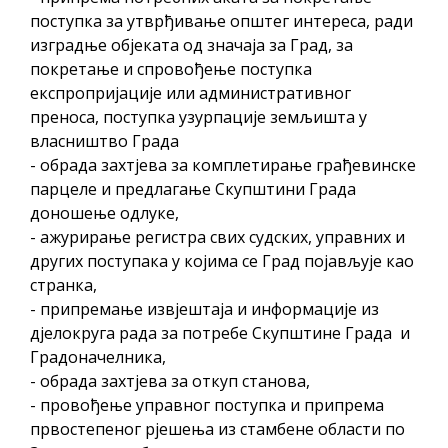
поступка за утврђивање општег интереса, ради
изградње објеката од значаја за Град, за
покретање и спровођење поступка
експропријације или административног
преноса, поступка узурпације земљишта у
власништво Града
- обрада захтјева за комплетирање грађевинске
парцеле и предлагање Скупштини Града
доношење одлуке,
- ажурирање регистра свих судских, управних и
других поступака у којима се Град појављује као
странка,
- припремање извјештаја и информације из
дјелокруга рада за потребе Скупштине Града и
Градоначелника,
- обрада захтјева за откуп станова,
- провођење управног поступка и припрема
првостепеног рјешења из стамбене области по