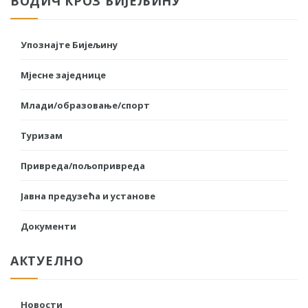
ВОДИЧ КРОЗ БИЈЕЉИНУ
Упознајте Бијељину
Мјесне заједнице
Млади/образовање/спорт
Туризам
Привреда/пољопривреда
Јавна предузећа и установе
Документи
АКТУЕЛНО
Новости