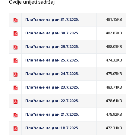
Ovdje unijeti sadržaj.
ДОДАТАК ЗА ДЕМОБИЛИСАНЕ БОРЦЕ
ВОЈСКЕ РЕПУБЛИКЕ СРПСКЕ У СТАЊУ
Плаћање на дан 31.7.2025.
СОЦИЈАЛНЕ ПОТРЕБЕ
481.15KB
Плаћање на дан 30.7.2025.
482.87KB
Обрасци захтјева за регресирано
гориво доступни од 13. марта до 15.
Плаћање на дан 29.7.2025.
488.03KB
новембра
Плаћање на дан 25.7.2025.
474.32KB
Захтјев за издавање ПОНОСНЕ КАРТИЦЕ
Обавјештење за предузетника - Вера
Плаћање на дан 24.7.2025.
475.05KB
Ујић
ЈАВНИ ПОЗИВ ЗА ПРИЈАВУ
Плаћање на дан 23.7.2025.
483.71KB
НЕПРОПИСНОГ ОДЛАГАЊА ОТПАДА УЗ
Плаћање на дан 22.7.2025.
478.61KB
ДОДЈЕЛУ ФИНАНСИЈСКЕ НАГРАДЕ
Плаћање на дан 21.7.2025.
478.92KB
Плаћања на дан 18.7.2025.
472.31KB