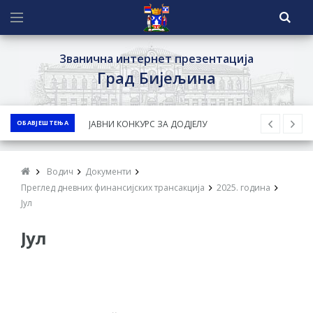
Званична интернет презентација
Град Бијељина
ОБАВЈЕШТЕЊА
ЈАВНИ КОНКУРС ЗА ДОДЈЕЛУ
БЕСПОВРАТНИХ СРЕДСТАВА ЗА
СУФИНАНСИРАЊЕ КУПОВИНЕ СЕОСКЕ
Водич
Документи
КУЋЕ СА ОКУЋНИЦОМ НА ТЕРИТОРИЈИ
Преглед дневних финансијских трансакција
2025. година
ГРАДА БИЈЕЉИНА ЗА 2026. ГОДИНУ
Јул
Обавјештење за предузетника - Ненад
Јул
Нукић
ПРЕЛИМИНАРНA РАНГ ЛИСТA
КАНДИДАТА КОЈИ СУ ОСТВАРИЛИ ПРАВО
НА ГРАДСКИ МЈЕСЕЧНИ БОРАЧКИ