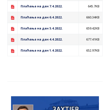
Обрасци захтјева за регресирано
Плаћања на дан 7.4.2022.
645.7KB
гориво доступни од 13. марта до 15.
новембра
Плаћања на дан 6.4.2022.
660.34KB
Захтјев за издавање ПОНОСНЕ КАРТИЦЕ
Плаћања на дан 5.4.2022.
659.42KB
Обавјештење о забрани саобраћаја 6. и
7. августа
Плаћања на дан 4.4.2022.
677.41KB
Обавјештење за предузетника - Вера
Ујић
Плаћања на дан 1.4.2022.
652.97KB