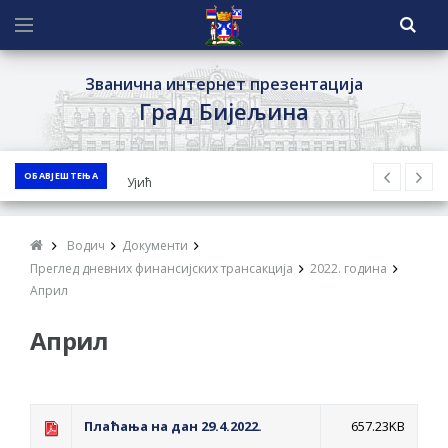
Званична интернет презентација
Град Бијељина
ОБАВЈЕШТЕЊА
ЈАВНИ ПОЗИВ ЗА ПРИЈАВУ
НЕПРОПИСНОГ ОДЛАГАЊА ОТПАДА УЗ
ДОДЈЕЛУ ФИНАНСИЈСКЕ НАГРАДЕ
Водич
Документи
ЈАВНИ КОНКУРС ЗА ДОДЈЕЛУ
Преглед дневних финансијских трансакција
2022. година
БЕСПОВРАТНИХ СРЕДСТАВА ЗА
Април
СУФИНАНСИРАЊЕ КУПОВИНЕ СЕОСКЕ
Април
КУЋЕ СА ОКУЋНИЦОМ НА ТЕРИТОРИЈИ
ГРАДА БИЈЕЉИНА ЗА 2026. ГОДИНУ
Обавјештење за предузетника - Ненад
Плаћања на дан 29.4.2022.
657.23KB
Нукић