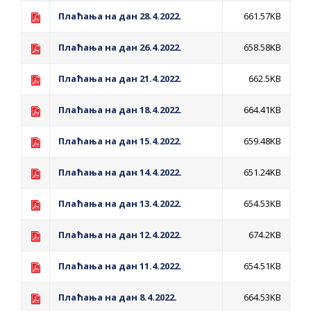
ПРЕЛИМИНАРНA РАНГ ЛИСТA
Плаћања на дан 28.4.2022.
661.57KB
КАНДИДАТА КОЈИ СУ ОСТВАРИЛИ ПРАВО
НА ГРАДСКИ МЈЕСЕЧНИ БОРАЧКИ
Плаћања на дан 26.4.2022.
658.58KB
ДОДАТАК ЗА ДЕМОБИЛИСАНЕ БОРЦЕ
Плаћања на дан 21.4.2022.
662.5KB
ВОЈСКЕ РЕПУБЛИКЕ СРПСКЕ У СТАЊУ
СОЦИЈАЛНЕ ПОТРЕБЕ
Плаћања на дан 18.4.2022.
664.41KB
ЈАВНИ ПОЗИВ ЗА НАЈЉЕПШЕ УРЕЂЕНО
Плаћања на дан 15.4.2022.
659.48KB
ДВОРИШТЕ ИНДИВИДУАЛНИХ
Плаћања на дан 14.4.2022.
651.24KB
ДОМАЋИНСТАВА, ДВОРИШТЕ
ЗАЈЕДНИЦА ЕТАЖНИХ ВЛАСНИКА И ЈАВНИ
Плаћања на дан 13.4.2022.
654.53KB
ПРОСТОР У МЈЕСНИМ ЗАЈЕДНИЦАМА НА
Плаћања на дан 12.4.2022.
674.2KB
ТЕРИТОРИЈИ ГРАДА БИЈЕЉИНА
Oд 27. јула пријем захтјева за новчану
Плаћања на дан 11.4.2022.
654.51KB
помоћ за набавку школског прибора
основцима
Плаћања на дан 8.4.2022.
664.53KB