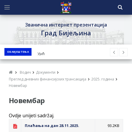
Званична интернет презентација
Град Бијељина
ОБАВЈЕШТЕЊА
ЈАВНИ ПОЗИВ ЗА ПРИЈАВУ
НЕПРОПИСНОГ ОДЛАГАЊА ОТПАДА УЗ
ДОДЈЕЛУ ФИНАНСИЈСКЕ НАГРАДЕ
Водич
Документи
ЈАВНИ КОНКУРС ЗА ДОДЈЕЛУ
Преглед дневних финансијских трансакција
2025. година
БЕСПОВРАТНИХ СРЕДСТАВА ЗА
Новембар
СУФИНАНСИРАЊЕ КУПОВИНЕ СЕОСКЕ
Новембар
КУЋЕ СА ОКУЋНИЦОМ НА ТЕРИТОРИЈИ
ГРАДА БИЈЕЉИНА ЗА 2026. ГОДИНУ
Ovdje unijeti sadržaj.
Обавјештење за предузетника - Ненад
Плаћања на дан 28.11.2025.
93.2KB
Нукић