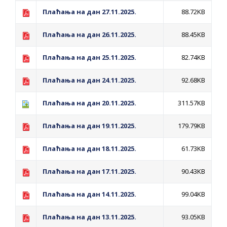
ПРЕЛИМИНАРНA РАНГ ЛИСТA
Плаћања на дан 27.11.2025.
88.72KB
КАНДИДАТА КОЈИ СУ ОСТВАРИЛИ ПРАВО
НА ГРАДСКИ МЈЕСЕЧНИ БОРАЧКИ
Плаћања на дан 26.11.2025.
88.45KB
ДОДАТАК ЗА ДЕМОБИЛИСАНЕ БОРЦЕ
Плаћања на дан 25.11.2025.
82.74KB
ВОЈСКЕ РЕПУБЛИКЕ СРПСКЕ У СТАЊУ
СОЦИЈАЛНЕ ПОТРЕБЕ
Плаћања на дан 24.11.2025.
92.68KB
Обрасци захтјева за регресирано
Плаћања на дан 20.11.2025.
311.57KB
гориво доступни од 13. марта до 15.
Плаћања на дан 19.11.2025.
179.79KB
новембра
Захтјев за издавање ПОНОСНЕ КАРТИЦЕ
Плаћања на дан 18.11.2025.
61.73KB
Обавјештење о забрани саобраћаја 6. и
Плаћања на дан 17.11.2025.
90.43KB
7. августа
Обавјештење за предузетника - Вера
Плаћања на дан 14.11.2025.
99.04KB
Ујић
Плаћања на дан 13.11.2025.
93.05KB