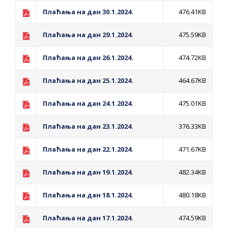
ПРЕЛИМИНАРНA РАНГ ЛИСТA
Плаћања на дан 30.1.2024.
476.41KB
КАНДИДАТА КОЈИ СУ ОСТВАРИЛИ ПРАВО
НА ГРАДСКИ МЈЕСЕЧНИ БОРАЧКИ
Плаћања на дан 29.1.2024.
475.59KB
ДОДАТАК ЗА ДЕМОБИЛИСАНЕ БОРЦЕ
Плаћања на дан 26.1.2024.
474.72KB
ВОЈСКЕ РЕПУБЛИКЕ СРПСКЕ У СТАЊУ
СОЦИЈАЛНЕ ПОТРЕБЕ
Плаћања на дан 25.1.2024.
464.67KB
Обрасци захтјева за регресирано
Плаћања на дан 24.1.2024.
475.01KB
гориво доступни од 13. марта до 15.
Плаћања на дан 23.1.2024.
376.33KB
новембра
Захтјев за издавање ПОНОСНЕ КАРТИЦЕ
Плаћања на дан 22.1.2024.
471.67KB
Обавјештење о забрани саобраћаја 6. и
Плаћања на дан 19.1.2024.
482.34KB
7. августа
Обавјештење за предузетника - Вера
Плаћања на дан 18.1.2024.
480.18KB
Ујић
Плаћања на дан 17.1.2024.
474.59KB