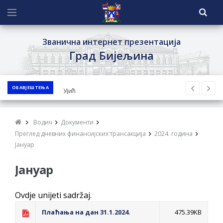
Званична интернет презентација
Град Бијељина
ОБАВЈЕШТЕЊА
ЈАВНИ ПОЗИВ ЗА ПРИЈАВУ
НЕПРОПИСНОГ ОДЛАГАЊА ОТПАДА УЗ
ДОДЈЕЛУ ФИНАНСИЈСКЕ НАГРАДЕ
Водич
Документи
ЈАВНИ КОНКУРС ЗА ДОДЈЕЛУ
Преглед дневних финансијских трансакција
2024. година
БЕСПОВРАТНИХ СРЕДСТАВА ЗА
Јануар
СУФИНАНСИРАЊЕ КУПОВИНЕ СЕОСКЕ
Јануар
КУЋЕ СА ОКУЋНИЦОМ НА ТЕРИТОРИЈИ
ГРАДА БИЈЕЉИНА ЗА 2026. ГОДИНУ
Ovdje unijeti sadržaj.
Обавјештење за предузетника - Ненад
Плаћања на дан 31.1.2024.
475.39KB
Нукић