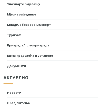
Упознајте Бијељину
Мјесне заједнице
Млади/образовање/спорт
Туризам
Привреда/пољопривреда
Јавна предузећа и установе
Документи
АКТУЕЛНО
Новости
Обавјештења