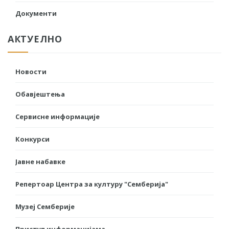
Документи
АКТУЕЛНО
Новости
Обавјештења
Сервисне информације
Конкурси
Јавне набавке
Репертоар Центра за културу "Семберија"
Музеј Семберије
Приступ информацијама