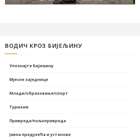
ВОДИЧ КРОЗ БИЈЕЉИНУ
Упознајте Бијељину
Мјесне заједнице
Млади/образовање/спорт
Туризам
Привреда/пољопривреда
Јавна предузећа и установе