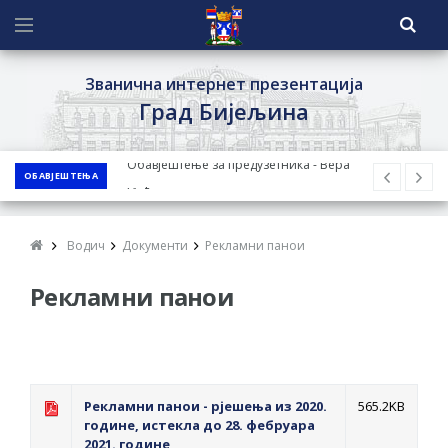
Званична интернет презентација
Град Бијељина
ОБАВЈЕШТЕЊА
ЈАВНИ ПОЗИВ ЗА ПРИЈАВУ
НЕПРОПИСНОГ ОДЛАГАЊА ОТПАДА УЗ
ДОДЈЕЛУ ФИНАНСИЈСКЕ НАГРАДЕ
Водич
Документи
Рекламни панои
ЈАВНИ КОНКУРС ЗА ДОДЈЕЛУ
Рекламни панои
БЕСПОВРАТНИХ СРЕДСТАВА ЗА
СУФИНАНСИРАЊЕ КУПОВИНЕ СЕОСКЕ
КУЋЕ СА ОКУЋНИЦОМ НА ТЕРИТОРИЈИ
ГРАДА БИЈЕЉИНА ЗА 2026. ГОДИНУ
Обавјештење за предузетника - Ненад
Рекламни панои - рјешења из 2020.
565.2KB
године, истекла до 28. фебруара
Нукић
2021. године