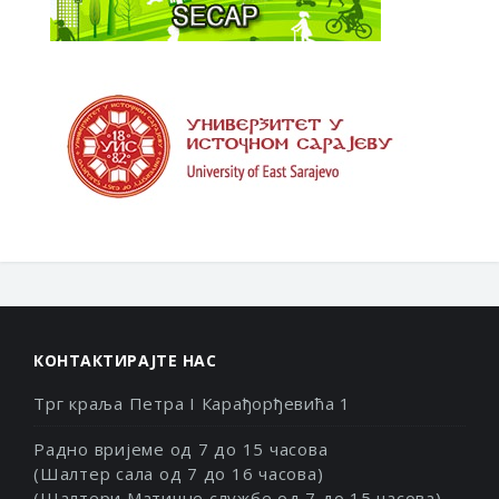
КОНТАКТИРАЈТЕ НАС
Трг краља Петра I Карађорђевића 1
Радно вријеме од 7 до 15 часова
(Шалтер сала од 7 до 16 часова)
(Шалтери Матичне службе од 7 до 15 часова)