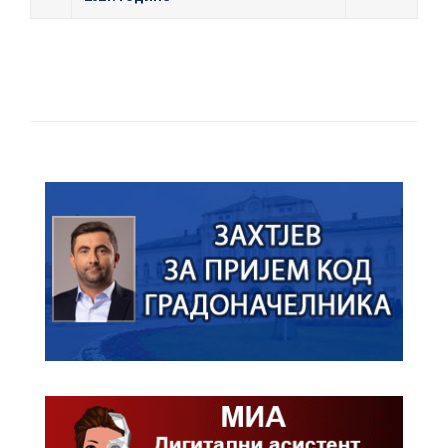
ПРЕЛИМИНАРНA РАНГ ЛИСТA
КАНДИДАТА КОЈИ СУ ОСТВАРИЛИ ПРАВО
НА ГРАДСКИ МЈЕСЕЧНИ БОРАЧКИ
ДОДАТАК ЗА ДЕМОБИЛИСАНЕ БОРЦЕ
ВОЈСКЕ РЕПУБЛИКЕ СРПСКЕ У СТАЊУ
СОЦИЈАЛНЕ ПОТРЕБЕ
Обрасци захтјева за регресирано
гориво доступни од 13. марта до 15.
новембра
Захтјев за издавање ПОНОСНЕ КАРТИЦЕ
Обавјештење о забрани саобраћаја 6. и
7. августа
Обавјештење за предузетника - Вера
Ујић