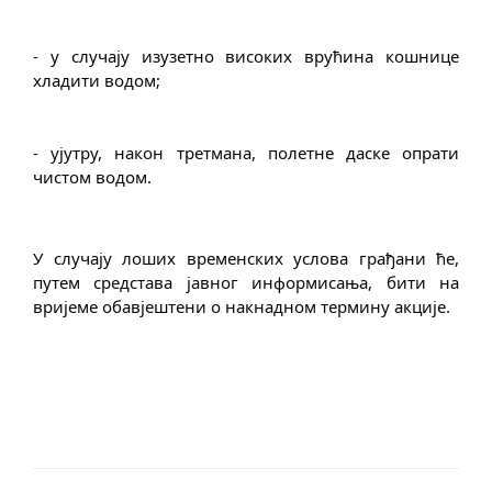
- у случају изузетно високих врућина кошнице 
хладити водом;
- ујутру, након третмана, полетне даске опрати 
чистом водом.
У случају лоших временских услова грађани ће, 
путем средстава јавног информисања, бити на 
вријеме обавјештени о накнадном термину акције.