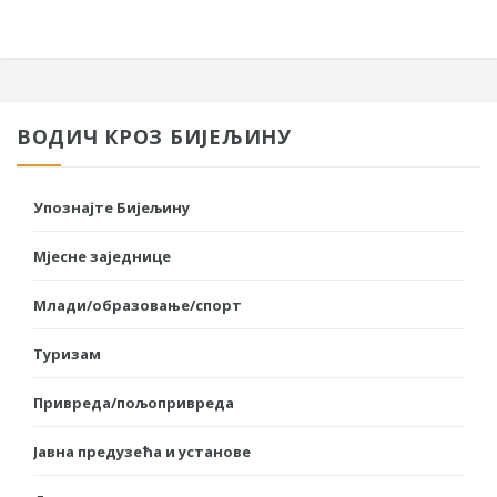
ВОДИЧ КРОЗ БИЈЕЉИНУ
Упознајте Бијељину
Мјесне заједнице
Млади/образовање/спорт
Туризам
Привреда/пољопривреда
Јавна предузећа и установе