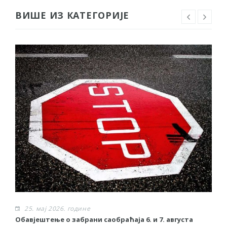
ВИШЕ ИЗ КАТЕГОРИЈЕ
25. мај 2026. године
Обавјештење о забрани саобраћаја 6. и 7. августа
О