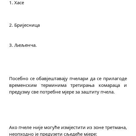
1. Хасе
2. Бријесница
3. Љељенча.
Посебно се обавјештавају пчелари да се прилагоде 
временским терминима третирања комараца и 
предузму све потребне мјере за заштиту пчела.
Ако пчеле није могуће измјестити из зоне третмана, 
неопходно је предузети сљедеће мјере: