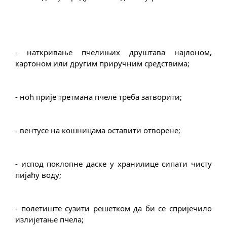
- наткривање пчелињих друштава најлоном, 
картоном или другим приручним средствима;
- ноћ прије третмана пчеле треба затворити;
- вентусе на кошницама оставити отворене;
- испод поклопне даске у хранилице сипати чисту 
пијаћу воду;
- полетиште сузити решетком да би се спријечило 
излијетање пчела;